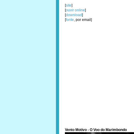
[
site
]
[
ouvir online
]
[
download
]
[
fonte
, por email]
Vento Motivo - O Voo do Marimbondo