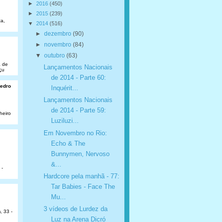
►
2016
(450)
►
2015
(239)
a,
▼
2014
(516)
►
dezembro
(90)
►
novembro
(84)
▼
outubro
(63)
a de
Lançamentos Nacionais
çu
de 2014 - Parte 60:
Pedro
Inquérit...
Lançamentos Nacionais
de 2014 - Parte 59:
heiro
Luziluzi...
Em Novembro no Rio:
Echo & The
Bunnymen, Nervoso
&...
 -
Hardcore pela manhã - 77:
Tar Babies - Face The
Mu...
3 vídeos de Lurdez da
, 33 -
Luz na Arena Dicró