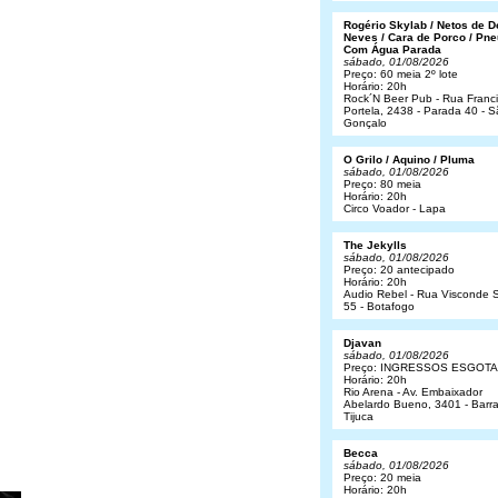
Rogério Skylab / Netos de 
Neves / Cara de Porco / Pne
Com Água Parada
sábado, 01/08/2026
Preço: 60 meia 2º lote
Horário: 20h
Rock´N Beer Pub - Rua Franc
Portela, 2438 - Parada 40 - 
Gonçalo
O Grilo / Aquino / Pluma
sábado, 01/08/2026
Preço: 80 meia
Horário: 20h
Circo Voador - Lapa
The Jekylls
sábado, 01/08/2026
Preço: 20 antecipado
Horário: 20h
Audio Rebel - Rua Visconde S
55 - Botafogo
Djavan
sábado, 01/08/2026
Preço: INGRESSOS ESGOT
Horário: 20h
Rio Arena - Av. Embaixador
Abelardo Bueno, 3401 - Barr
Tijuca
Becca
sábado, 01/08/2026
Preço: 20 meia
Horário: 20h