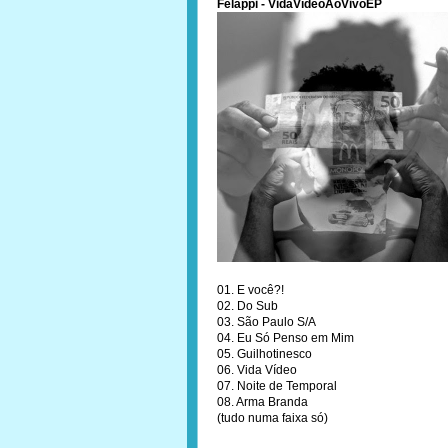
Felappi - VidaVídeoAoVivoEP
01. E você?!
02. Do Sub
03. São Paulo S/A
04. Eu Só Penso em Mim
05. Guilhotinesco
06. Vida Vídeo
07. Noite de Temporal
08. Arma Branda
(tudo numa faixa só)