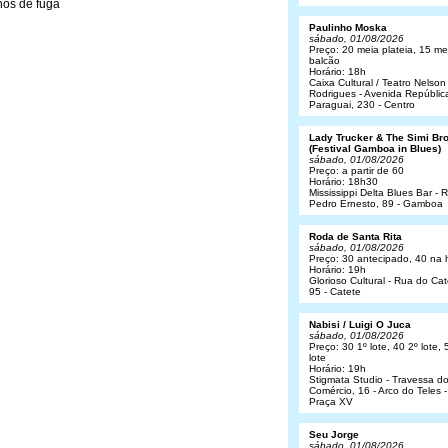
hos de fuga
Paulinho Moska
sábado, 01/08/2026
Preço: 20 meia plateia, 15 me
balcão
Horário: 18h
Caixa Cultural / Teatro Nelson
Rodrigues - Avenida Repúblic
Paraguai, 230 - Centro
Lady Trucker & The Simi Br
(Festival Gamboa in Blues)
sábado, 01/08/2026
Preço: a partir de 60
Horário: 18h30
Mississippi Delta Blues Bar - 
Pedro Ernesto, 89 - Gamboa
Roda de Santa Rita
sábado, 01/08/2026
Preço: 30 antecipado, 40 na 
Horário: 19h
Glorioso Cultural - Rua do Cat
95 - Catete
Nabisi / Luigi O Juca
sábado, 01/08/2026
Preço: 30 1º lote, 40 2º lote, 
lote
Horário: 19h
Stigmata Studio - Travessa d
Comércio, 16 - Arco do Teles -
Praça XV
Seu Jorge
sábado, 01/08/2026