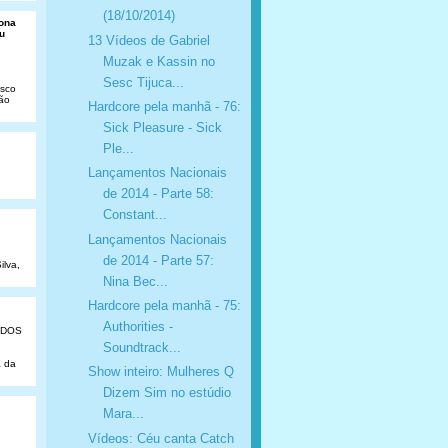
(18/10/2014)
Dona
u
13 Vídeos de Gabriel
Muzak e Kassin no
Sesc Tijuca...
isco
São
Hardcore pela manhã - 76:
Sick Pleasure - Sick
Ple...
Lançamentos Nacionais
de 2014 - Parte 58:
Constant...
Lançamentos Nacionais
de 2014 - Parte 57:
ilva,
Nina Bec...
Hardcore pela manhã - 75:
Authorities -
ADOS
Soundtrack...
a da
Show inteiro: Mulheres Q
Dizem Sim no estúdio
Mara...
Vídeos: Céu canta Catch