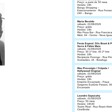
Preço: a partir de 50 meia
Horário: 19h
Bangu Shopping –
Estacionamento - Rua Fonsec
240 – Bangu
Maria Beraldo
sábado, 01/08/2026
Preço: grátis
Horário: 19h
Rito Pizza Bar - Rua Francisc
Melo, 64 - Centro - Nova Igua
Festa Espiral: DJs Brant & 
Serra & Fábio Maia
sábado, 01/08/2026
Preço: 30 1º lote, 40 2º lote
Horário: 19h
Recipiente Porongo - Rua Pin
Guimarães, 34 - Botafogo
Mau Presságio / Crápula /
Hollywood Original
sábado, 01/08/2026
Preço: grátis
Horário: 19h
Empório Encantado - Praça
Sargento Eudóxio Passos, 30
Encantado
Leandro Sapucahy
sábado, 01/08/2026
Preço: 50 meia
Horário: 19h30
Teatro Rival - Rua Álvaro Alvim
Cinelândia