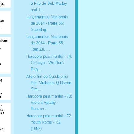
a
a Fire de Bob Marley
rido
and T...
Lançamentos Nacionais
lote
de 2014 - Parte 56:
 -
Superlag...
Lançamentos Nacionais
nrique
de 2014 - Parte 55:
,
Tom Zé, ...
Hardcore pela manhã - 74:
Clitboys - We Don't
a
Play...
Até o fim de Outubro no
z)
Rio: Mulheres Q Dizem
Sim,...
da
Hardcore pela manhã - 73:
n
Violent Apathy -
 /
Reason ...
t /
s /
Hardcore pela manhã - 72:
Youth Korps - '82
(1982)
rá,