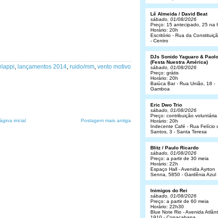
Lê Almeida / David Beat
sábado, 01/08/2026
Preço: 15 antecipado, 25 na 
Horário: 20h
Escritório - Rua da Constituiç
- Centro
DJs Sonido Yaguaro & Paol
(Festa Nuestra América)
elappi
,
lançamentos 2014
,
ruido/mm
,
vento motivo
sábado, 01/08/2026
Preço: grátis
Horário: 20h
Baiúca Bar - Rua União, 18 -
Gamboa
Eric Dwo Trio
sábado, 01/08/2026
Preço: contribuição voluntária
ágina inicial
Postagem mais antiga
Horário: 20h
Indecente Café - Rua Felício 
Santos, 3 - Santa Teresa
Blitz / Paulo Ricardo
sábado, 01/08/2026
Preço: a partir de 30 meia
Horário: 22h
Espaço Hall - Avenida Ayrton
Senna, 5850 - Gardênia Azul
Inimigos do Rei
sábado, 01/08/2026
Preço: a partir de 60 meia
Horário: 22h30
Blue Note Rio - Avenida Atlânt
1910 - Copacabana