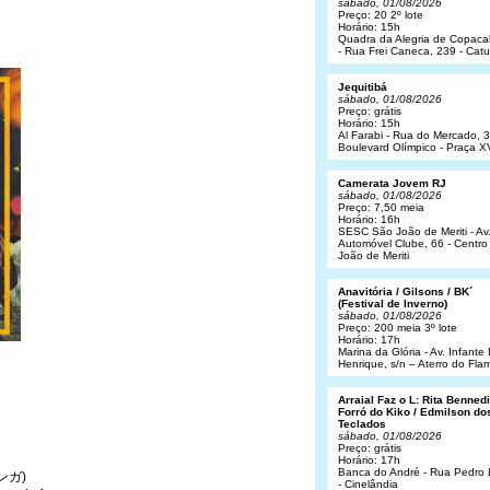
sábado, 01/08/2026
Preço: 20 2º lote
Horário: 15h
Quadra da Alegria de Copac
- Rua Frei Caneca, 239 - Cat
Jequitibá
sábado, 01/08/2026
Preço: grátis
Horário: 15h
Al Farabi - Rua do Mercado, 3
Boulevard Olímpico - Praça X
Camerata Jovem RJ
sábado, 01/08/2026
Preço: 7,50 meia
Horário: 16h
SESC São João de Meriti - Av
Automóvel Clube, 66 - Centro
João de Meriti
Anavitória / Gilsons / BK´
(Festival de Inverno)
sábado, 01/08/2026
Preço: 200 meia 3º lote
Horário: 17h
Marina da Glória - Av. Infant
Henrique, s/n – Aterro do Fl
Arraial Faz o L: Rita Bennedit
Forró do Kiko / Edmilson do
Teclados
sábado, 01/08/2026
Preço: grátis
Horário: 17h
Banca do André - Rua Pedro
マンガ)
- Cinelândia