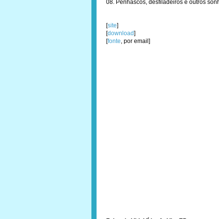
08. Penhascos, desfiladeiros e outros son
[
site
]
[
download
]
[
fonte
, por email]