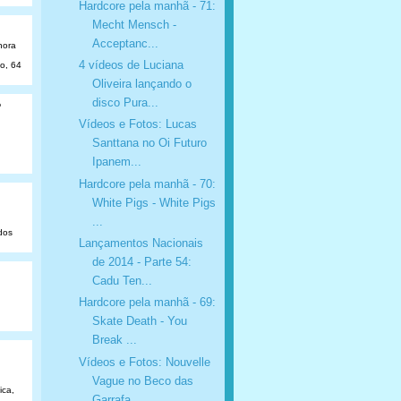
Hardcore pela manhã - 71:
Mecht Mensch -
Acceptanc...
hora
4 vídeos de Luciana
ão, 64
Oliveira lançando o
disco Pura...
o
Vídeos e Fotos: Lucas
Santtana no Oi Futuro
Ipanem...
Hardcore pela manhã - 70:
White Pigs - White Pigs
...
dos
Lançamentos Nacionais
de 2014 - Parte 54:
Cadu Ten...
Hardcore pela manhã - 69:
Skate Death - You
Break ...
Vídeos e Fotos: Nouvelle
Vague no Beco das
ica,
Garrafa...