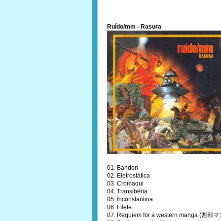
Ruído/mm - Rasura
01. Bandon
02. Eletrostática
03. Cromaqui
04. Transibéria
05. Inconstantina
06. Filete
07. Requiem for a western manga (西部