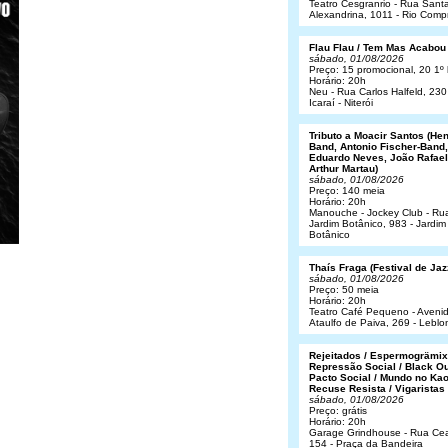
Teatro Cesgranrio - Rua Sant
Alexandrina, 1011 - Rio Comp
Flau Flau / Tem Mas Acabou
sábado, 01/08/2026
Preço: 15 promocional, 20 1º 
Horário: 20h
Neu - Rua Carlos Halfeld, 230
Icaraí - Niterói
Tributo a Moacir Santos (He
Band, Antonio Fischer-Band,
Eduardo Neves, João Rafael
Arthur Martau)
sábado, 01/08/2026
Preço: 140 meia
Horário: 20h
Manouche - Jockey Club - Ru
Jardim Botânico, 983 - Jardim
Botânico
Thaís Fraga (Festival de Jaz
sábado, 01/08/2026
Preço: 50 meia
Horário: 20h
Teatro Café Pequeno - Aveni
Ataulfo de Paiva, 269 - Leblo
Rejeitados / Espermogrämix
Repressão Social / Black Ou
Pacto Social / Mundo no Kao
Recuse Resista / Vigaristas
sábado, 01/08/2026
Preço: grátis
Horário: 20h
Garage Grindhouse - Rua Cea
154 - Praça da Bandeira