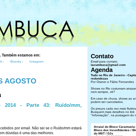
Contato
s. Também estamos em:
ok
:
Bluesky
:
Instagram
Email para contato:
lacumbuca@gmail.com
Agenda
Tudo no Rio de Janeiro - Capit
S AGOSTO
redondezas
Por Otaner e Fábio Fernandes
Shows no Rio costumam atrasar
nem sempre, ok?
4
Em caso de chuva, shows ao ar 
podem ser cancelados.
e 2014 - Parte 43: Ruído/mm,
Os preços cada vez mais fluidos.
Busquem mais detalhes no link
"Informação", na postagem do 
Arraial do Bloco Caramuela:
recebidos por email. Não sei se o Ruído/mm estará
Bloco dos Inconfidentes / B
sem dúvidas é uma das melhores.
do MST / DJs