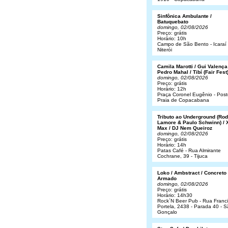
Sinfônica Ambulante /
Batuquebato
domingo, 02/08/2026
Preço: grátis
Horário: 10h
Campo de São Bento - Icaraí 
Niterói
Camila Marotti / Gui Valença
Pedro Mahal / Tibí (Fair Fest
domingo, 02/08/2026
Preço: grátis
Horário: 12h
Praça Coronel Eugênio - Post
Praia de Copacabana
Tributo ao Underground (Rod
Lamore & Paulo Schwinn) / 
Max / DJ Nem Queiroz
domingo, 02/08/2026
Preço: grátis
Horário: 14h
Patas Café - Rua Almirante
Cochrane, 39 - Tijuca
Loko / Ambstract / Concreto
Armado
domingo, 02/08/2026
Preço: grátis
Horário: 14h30
Rock´N Beer Pub - Rua Franc
Portela, 2438 - Parada 40 - 
Gonçalo