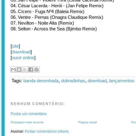
04. César Lacerda - Herói - (Jan Felipe Remix)
05. Cícero - Fuga Nº4 (Baleia Remix)
06. Ventre - Pernas (Onagra Claudique Remix)
07. Nevilton - Noite Alta (Remix)
08. Selton - Across the Sea (Bjimbo Remix)
[
site
]
[
download
]
[
ouvir online
]
Tags:
banda desenhada
,
dobradinhas
,
download
,
lançamentos
NENHUM COMENTÁRIO:
Postar um comentário
Postagem mais recente
Página inicial
Pos
Assinar:
Postar comentários (Atom)