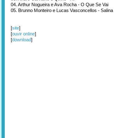
04. Arthur Nogueira e Ava Rocha - O Que Se Vai
05. Brunno Monteiro e Lucas Vasconcellos - Salina
[
site
]
[
ouvir online
]
[
download
]