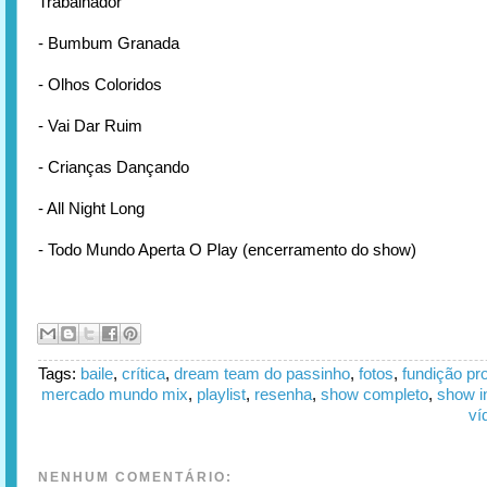
Trabalhador
- Bumbum Granada
- Olhos Coloridos
- Vai Dar Ruim
- Crianças Dançando
- All Night Long
- Todo Mundo Aperta O Play (encerramento do show)
Tags:
baile
,
crítica
,
dream team do passinho
,
fotos
,
fundição pr
mercado mundo mix
,
playlist
,
resenha
,
show completo
,
show in
ví
NENHUM COMENTÁRIO: