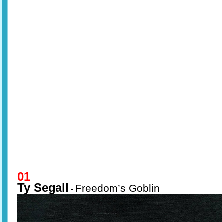
01
Ty Segall
Freedom’s Goblin
-