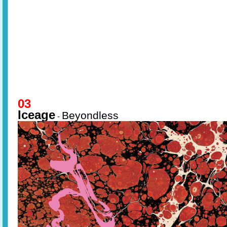
03
Iceage
Beyondless
-