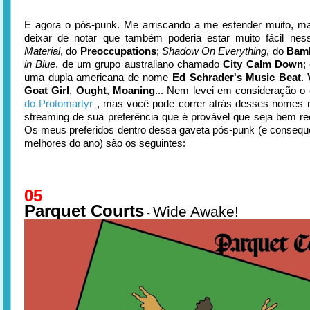
E agora o pós-punk. Me arriscando a me estender muito, m
deixar de notar que também poderia estar muito fácil ness
Material
, do
Preoccupations
;
Shadow On Everything
, do
Bam
in Blue
, de um grupo australiano chamado
City Calm Down
;
uma dupla americana de nome
Ed Schrader's Music Beat
.
Goat Girl
,
Ought
,
Moaning
... Nem levei em consideração o
do Protomartyr
, mas você pode correr atrás desses nomes n
streaming de sua preferência que é provável que seja bem 
Os meus preferidos dentro dessa gaveta pós-punk (e conseq
melhores do ano) são os seguintes:
05
Parquet Courts
Wide Awake!
-