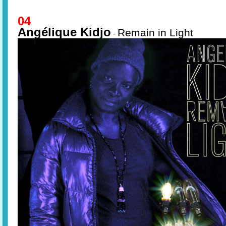
04
Angélique Kidjo
Remain in Light
-