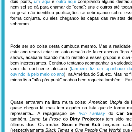
dois posts,
um aqui
e
outro aqui
compilando alguns destaqu
nem sei se dá para chamar de "cena": uns e outros até toca
no geral não identifico publicações se debruçando sobre es
forma conjunta, ou eles chegando às capas das revistas d
sobraram.
Pode ser só coisa desta cumbuca mesmo. Mas a realidade
este ano resolvi criar um auto-desafio de fazer apenas Tops 
shows, acabaria ficando muito restrito a esses grupos e ouvi 
bem interessantes. Continuo tentando acompanhar a variedad
vem do continente africano (
também fiz um apanhado do
ouvindo lá pelo meio do ano
), na América do Sul, etc. Mas no 
minha lista "não-pós-punk" acabou bem roqueira também... Fa
Quase entraram na lista muita coisa:
American Utopia
de
quase chegou lá, mas tem alguém na lista que de forma mui
representa... A repaginação de
Twin Fantasy
do
Car Se
também.
Lamp Lit Prose
do
Dirty Projectors
tem sido meu
últimos dias. Os irmãos
Seun e Femi Kuti
lançaram cada
(respectivamente
Black Times
e
One People One World
) que 