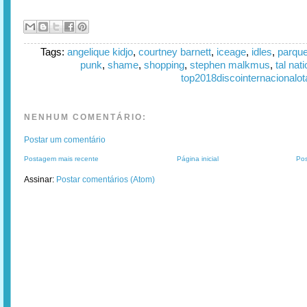
Tags:
angelique kidjo
,
courtney barnett
,
iceage
,
idles
,
parque
punk
,
shame
,
shopping
,
stephen malkmus
,
tal nati
top2018discointernacionalot
NENHUM COMENTÁRIO:
Postar um comentário
Postagem mais recente
Página inicial
Pos
Assinar:
Postar comentários (Atom)