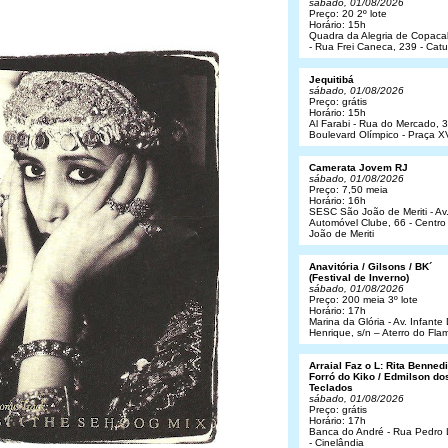
sábado, 01/08/2026
Preço: 20 2º lote
Horário: 15h
Quadra da Alegria de Copac
- Rua Frei Caneca, 239 - Cat
Jequitibá
sábado, 01/08/2026
Preço: grátis
Horário: 15h
Al Farabi - Rua do Mercado, 3
Boulevard Olímpico - Praça X
Camerata Jovem RJ
sábado, 01/08/2026
Preço: 7,50 meia
Horário: 16h
SESC São João de Meriti - Av
Automóvel Clube, 66 - Centro
João de Meriti
Anavitória / Gilsons / BK´
(Festival de Inverno)
sábado, 01/08/2026
Preço: 200 meia 3º lote
Horário: 17h
Marina da Glória - Av. Infant
Henrique, s/n – Aterro do Fl
Arraial Faz o L: Rita Bennedit
Forró do Kiko / Edmilson do
Teclados
sábado, 01/08/2026
Preço: grátis
Horário: 17h
Banca do André - Rua Pedro
- Cinelândia