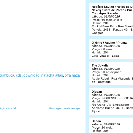
Rogério Skylab / Netos de 
Neves / Cara de Porco / Pne
Com Água Parada
sábado, 01/08/2026
Preço: 60 meia 2º lote
Horário: 20h
Rock´N Beer Pub - Rua Franc
Portela, 2438 - Parada 40 - 
Gonçalo
O Grilo / Aquino / Pluma
sábado, 01/08/2026
Preço: 80 meia
Horário: 20h
Circo Voador - Lapa
The Jekylls
sábado, 01/08/2026
Preço: 20 antecipado
 cumbuca
,
cds
,
download
,
natacha atlas
,
ofra haza
Horário: 20h
Audio Rebel - Rua Visconde S
55 - Botafogo
Djavan
sábado, 01/08/2026
Preço: INGRESSOS ESGOT
Horário: 20h
Rio Arena - Av. Embaixador
Abelardo Bueno, 3401 - Barr
ágina inicial
Postagem mais antiga
Tijuca
Becca
sábado, 01/08/2026
Preço: 20 meia
Horário: 20h