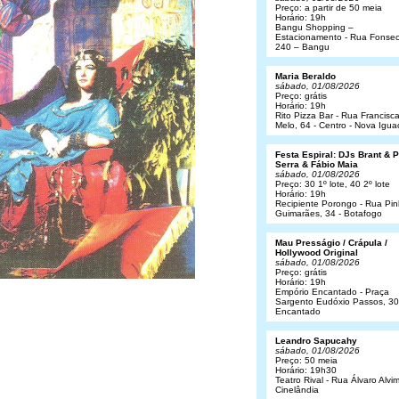
Preço: a partir de 50 meia
Horário: 19h
Bangu Shopping –
Estacionamento - Rua Fonsec
240 – Bangu
Maria Beraldo
sábado, 01/08/2026
Preço: grátis
Horário: 19h
Rito Pizza Bar - Rua Francisc
Melo, 64 - Centro - Nova Igua
Festa Espiral: DJs Brant & 
Serra & Fábio Maia
sábado, 01/08/2026
Preço: 30 1º lote, 40 2º lote
Horário: 19h
Recipiente Porongo - Rua Pin
Guimarães, 34 - Botafogo
Mau Presságio / Crápula /
Hollywood Original
sábado, 01/08/2026
Preço: grátis
Horário: 19h
Empório Encantado - Praça
Sargento Eudóxio Passos, 30
Encantado
Leandro Sapucahy
sábado, 01/08/2026
Preço: 50 meia
Horário: 19h30
Teatro Rival - Rua Álvaro Alvim
Cinelândia