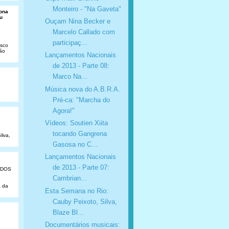
Monteiro - "Na Gaveta"
Dona
u
Ouçam Nina Becker e
Marcelo Callado com
participaç...
isco
São
Lançamentos Nacionais
de 2013 - Parte 08:
Marco Na...
Música nova do A.B.R.A.
Pré-ca: "Marcha do
Agora!"
Vídeos: Soutien Xiita
tocando Gangrena
ilva,
Gasosa no C...
Lançamentos Nacionais
de 2013 - Parte 07:
ADOS
Cambrian...
a da
Esta Semana no Rio:
Cauby Peixoto, Silva,
Blaze Bl...
Documentários musicais: