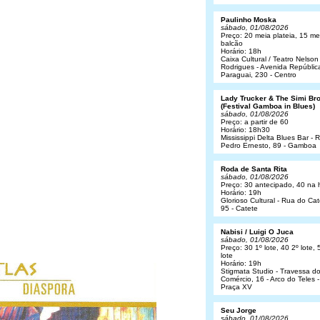
Paulinho Moska
sábado, 01/08/2026
Preço: 20 meia plateia, 15 me
balcão
Horário: 18h
Caixa Cultural / Teatro Nelson
Rodrigues - Avenida Repúblic
Paraguai, 230 - Centro
Lady Trucker & The Simi Br
(Festival Gamboa in Blues)
sábado, 01/08/2026
Preço: a partir de 60
Horário: 18h30
Mississippi Delta Blues Bar - 
Pedro Ernesto, 89 - Gamboa
Roda de Santa Rita
sábado, 01/08/2026
Preço: 30 antecipado, 40 na 
Horário: 19h
Glorioso Cultural - Rua do Cat
95 - Catete
Nabisi / Luigi O Juca
sábado, 01/08/2026
Preço: 30 1º lote, 40 2º lote, 
lote
Horário: 19h
Stigmata Studio - Travessa d
Comércio, 16 - Arco do Teles -
Praça XV
Seu Jorge
sábado, 01/08/2026