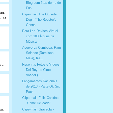
Blog com fitas demo de
Fun...
hora
Clipe-mail: The Outside
ão, 64
Dog - "The Rooster's
Gonna...
o
Para Ler: Revista Virtual
com 100 Álbuns de
Música...
Acervo La Cumbuca: Ram
Science (Ramilson
Maia), Ka...
Resenha, Fotos e Vídeos:
dos
Del Rey no Circo
Voador (...
Lançamentos Nacionais
de 2013 - Parte 06: Six
Pack...
Clipe-mail: Felix Canidae -
"Crime Delicado"
Clipe-mail: Graveola -
ica,