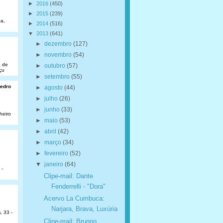
►
2016
(450)
►
2015
(239)
a,
►
2014
(516)
▼
2013
(641)
►
dezembro
(127)
►
novembro
(54)
a de
►
outubro
(57)
çu
►
setembro
(55)
Pedro
►
agosto
(44)
►
julho
(26)
►
junho
(33)
heiro
►
maio
(53)
►
abril
(42)
►
março
(34)
►
fevereiro
(52)
▼
janeiro
(64)
 -
Clipe-mail: Dante
Fenderrelli - "Dora"
Acervo La Cumbuca:
Narjara, Brava, Luxúria
, 33 -
Clipe-mail: Brunno