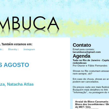
Contato
s. Também estamos em:
ok
:
Bluesky
:
Instagram
Email para contato:
lacumbuca@gmail.com
Agenda
Tudo no Rio de Janeiro - Capit
S AGOSTO
redondezas
Por Otaner e Fábio Fernandes
Shows no Rio costumam atrasar
nem sempre, ok?
Em caso de chuva, shows ao ar 
podem ser cancelados.
za, Natacha Atlas
Os preços cada vez mais fluidos.
Busquem mais detalhes no link
"Informação", na postagem do 
Arraial do Bloco Caramuela:
Bloco dos Inconfidentes / B
do MST / DJs