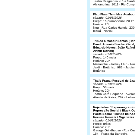
Teatro Cesgranrio - Rua Sant
Alexandrina, 1011 - Rio Comp
Flau Flau / Tem Mas Acabou
sábado, 01/08/2026
Preço: 15 promocional, 20 1º 
Horário: 20h
Neu - Rua Carlos Halfeld, 230
Icaraí - Niterói
Tributo a Moacir Santos (He
Band, Antonio Fischer-Band,
Eduardo Neves, João Rafael
Arthur Martau)
sábado, 01/08/2026
Preço: 140 meia
Horário: 20h
Manouche - Jockey Club - Ru
Jardim Botânico, 983 - Jardim
Botânico
Thaís Fraga (Festival de Jaz
sábado, 01/08/2026
Preço: 50 meia
Horário: 20h
Teatro Café Pequeno - Aveni
Ataulfo de Paiva, 269 - Leblo
Rejeitados / Espermogrämix
Repressão Social / Black Ou
Pacto Social / Mundo no Kao
Recuse Resista / Vigaristas
sábado, 01/08/2026
Preço: grátis
Horário: 20h
Garage Grindhouse - Rua Cea
154 - Praça da Bandeira