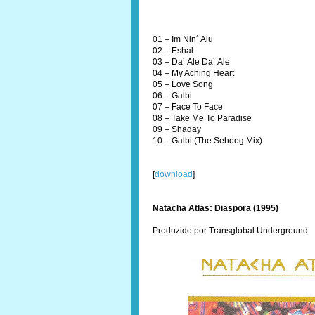
01 – Im Nin´ Alu
02 – Eshal
03 – Da´ Ale Da´ Ale
04 – My Aching Heart
05 – Love Song
06 – Galbi
07 – Face To Face
08 – Take Me To Paradise
09 – Shaday
10 – Galbi (The Sehoog Mix)
[
download
]
Natacha Atlas: Diaspora (1995)
Produzido por Transglobal Underground