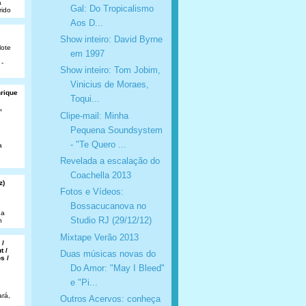
a
Gal: Do Tropicalismo
rido
Aos D...
Show inteiro: David Byrne
lote
em 1997
 -
Show inteiro: Tom Jobim,
Vinicius de Moraes,
nrique
Toqui...
,
Clipe-mail: Minha
Pequena Soundsystem
- "Te Quero ...
a
Revelada a escalação do
Coachella 2013
z)
Fotos e Vídeos:
Bossacucanova no
da
Studio RJ (29/12/12)
n
Mixtape Verão 2013
 /
t /
Duas músicas novas do
s /
Do Amor: "May I Bleed"
e "Pi...
rá,
Outros Acervos: conheça