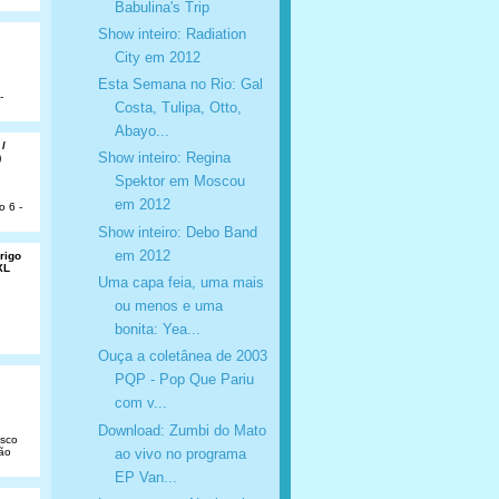
Babulina'​s Trip
Show inteiro: Radiation
City em 2012
Esta Semana no Rio: Gal
-
Costa, Tulipa, Otto,
Abayo...
 /
Show inteiro: Regina
)
Spektor em Moscou
em 2012
o 6 -
Show inteiro: Debo Band
em 2012
rigo
XL
Uma capa feia, uma mais
ou menos e uma
bonita: Yea...
Ouça a coletânea de 2003
PQP - Pop Que Pariu
com v...
Download: Zumbi do Mato
isco
ao vivo no programa
São
EP Van...