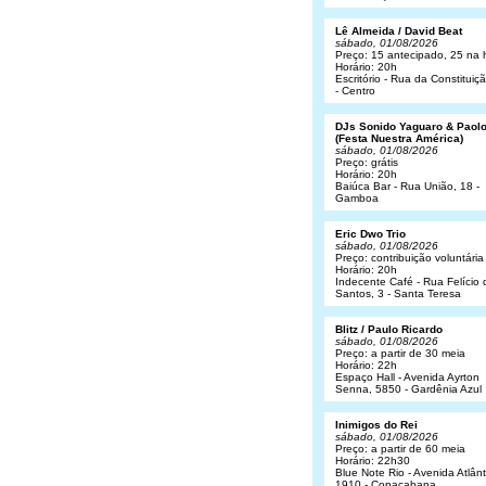
Lê Almeida / David Beat
sábado, 01/08/2026
Preço: 15 antecipado, 25 na 
Horário: 20h
Escritório - Rua da Constituiç
- Centro
DJs Sonido Yaguaro & Paol
(Festa Nuestra América)
sábado, 01/08/2026
Preço: grátis
Horário: 20h
Baiúca Bar - Rua União, 18 -
Gamboa
Eric Dwo Trio
sábado, 01/08/2026
Preço: contribuição voluntária
Horário: 20h
Indecente Café - Rua Felício 
Santos, 3 - Santa Teresa
Blitz / Paulo Ricardo
sábado, 01/08/2026
Preço: a partir de 30 meia
Horário: 22h
Espaço Hall - Avenida Ayrton
Senna, 5850 - Gardênia Azul
Inimigos do Rei
sábado, 01/08/2026
Preço: a partir de 60 meia
Horário: 22h30
Blue Note Rio - Avenida Atlânt
1910 - Copacabana