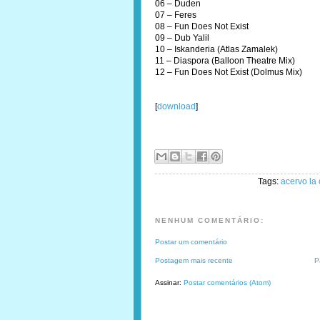
06 – Duden
07 – Feres
08 – Fun Does Not Exist
09 – Dub Yalil
10 – Iskanderia (Atlas Zamalek)
11 – Diaspora (Balloon Theatre Mix)
12 – Fun Does Not Exist (Dolmus Mix)
[
download
]
Tags:
acervo la
NENHUM COMENTÁRIO:
Postar um comentário
Postagem mais recente
P
Assinar:
Postar comentários (Atom)