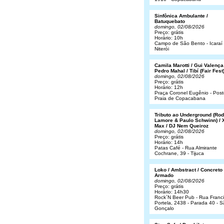
Sinfônica Ambulante /
Batuquebato
domingo, 02/08/2026
Preço: grátis
Horário: 10h
Campo de São Bento - Icaraí 
Niterói
Camila Marotti / Gui Valença
Pedro Mahal / Tibí (Fair Fest
domingo, 02/08/2026
Preço: grátis
Horário: 12h
Praça Coronel Eugênio - Post
Praia de Copacabana
Tributo ao Underground (Rod
Lamore & Paulo Schwinn) / 
Max / DJ Nem Queiroz
domingo, 02/08/2026
Preço: grátis
Horário: 14h
Patas Café - Rua Almirante
Cochrane, 39 - Tijuca
Loko / Ambstract / Concreto
Armado
domingo, 02/08/2026
Preço: grátis
Horário: 14h30
Rock´N Beer Pub - Rua Franc
Portela, 2438 - Parada 40 - 
Gonçalo