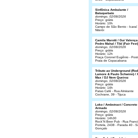
Sinfônica Ambulante /
Batuquebato
domingo, 02/08/2026
Preço: grátis
Horário: 10h
Campo de São Bento - Icaraí 
Niterói
Camila Marotti / Gui Valença
Pedro Mahal / Tibí (Fair Fest
domingo, 02/08/2026
Preço: grátis
Horário: 12h
Praça Coronel Eugênio - Post
Praia de Copacabana
Tributo ao Underground (Rod
Lamore & Paulo Schwinn) / 
Max / DJ Nem Queiroz
domingo, 02/08/2026
Preço: grátis
Horário: 14h
Patas Café - Rua Almirante
Cochrane, 39 - Tijuca
Loko / Ambstract / Concreto
Armado
domingo, 02/08/2026
Preço: grátis
Horário: 14h30
Rock´N Beer Pub - Rua Franc
Portela, 2438 - Parada 40 - 
Gonçalo