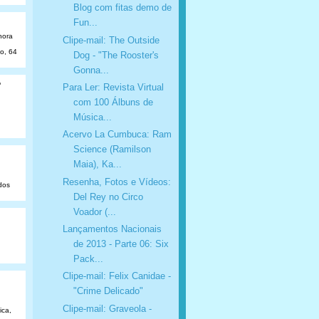
Blog com fitas demo de
Fun...
hora
Clipe-mail: The Outside
ão, 64
Dog - "The Rooster's
Gonna...
o
Para Ler: Revista Virtual
com 100 Álbuns de
Música...
Acervo La Cumbuca: Ram
Science (Ramilson
Maia), Ka...
Resenha, Fotos e Vídeos:
dos
Del Rey no Circo
Voador (...
Lançamentos Nacionais
de 2013 - Parte 06: Six
Pack...
Clipe-mail: Felix Canidae -
"Crime Delicado"
Clipe-mail: Graveola -
ica,