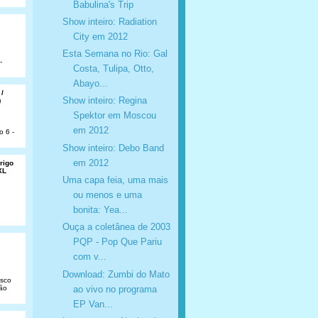
Babulina'​s Trip
Show inteiro: Radiation
City em 2012
Esta Semana no Rio: Gal
-
Costa, Tulipa, Otto,
Abayo...
 /
Show inteiro: Regina
)
Spektor em Moscou
em 2012
o 6 -
Show inteiro: Debo Band
em 2012
rigo
XL
Uma capa feia, uma mais
ou menos e uma
bonita: Yea...
Ouça a coletânea de 2003
PQP - Pop Que Pariu
com v...
Download: Zumbi do Mato
isco
ao vivo no programa
São
EP Van...