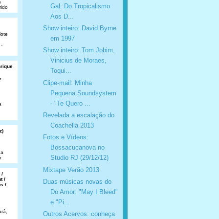
a
Gal: Do Tropicalismo
rido
Aos D...
Show inteiro: David Byrne
lote
em 1997
 -
Show inteiro: Tom Jobim,
Vinicius de Moraes,
nrique
Toqui...
,
Clipe-mail: Minha
Pequena Soundsystem
- "Te Quero ...
a
Revelada a escalação do
Coachella 2013
z)
Fotos e Vídeos:
Bossacucanova no
da
Studio RJ (29/12/12)
n
Mixtape Verão 2013
 /
t /
Duas músicas novas do
s /
Do Amor: "May I Bleed"
e "Pi...
rá,
Outros Acervos: conheça