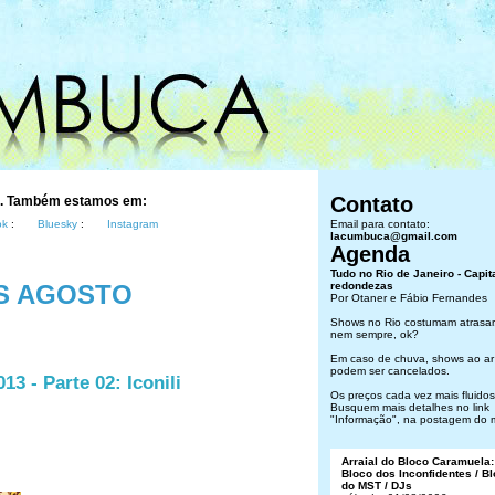
Contato
s. Também estamos em:
ok
:
Bluesky
:
Instagram
Email para contato:
lacumbuca@gmail.com
Agenda
Tudo no Rio de Janeiro - Capit
S AGOSTO
redondezas
Por Otaner e Fábio Fernandes
Shows no Rio costumam atrasar
nem sempre, ok?
Em caso de chuva, shows ao ar 
podem ser cancelados.
3 - Parte 02: Iconili
Os preços cada vez mais fluidos.
Busquem mais detalhes no link
"Informação", na postagem do 
Arraial do Bloco Caramuela:
Bloco dos Inconfidentes / B
do MST / DJs