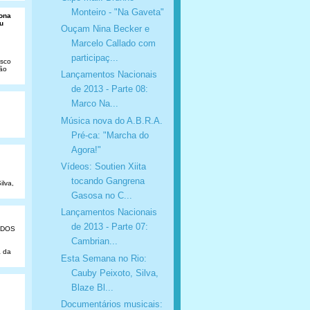
Monteiro - "Na Gaveta"
Dona
u
Ouçam Nina Becker e
Marcelo Callado com
participaç...
isco
São
Lançamentos Nacionais
de 2013 - Parte 08:
Marco Na...
Música nova do A.B.R.A.
Pré-ca: "Marcha do
Agora!"
Vídeos: Soutien Xiita
tocando Gangrena
ilva,
Gasosa no C...
Lançamentos Nacionais
de 2013 - Parte 07:
ADOS
Cambrian...
a da
Esta Semana no Rio:
Cauby Peixoto, Silva,
Blaze Bl...
Documentários musicais: