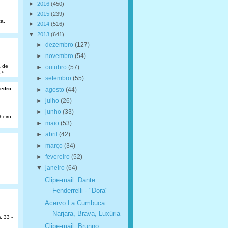
►
2016
(450)
►
2015
(239)
a,
►
2014
(516)
▼
2013
(641)
►
dezembro
(127)
►
novembro
(54)
a de
►
outubro
(57)
çu
►
setembro
(55)
Pedro
►
agosto
(44)
►
julho
(26)
►
junho
(33)
heiro
►
maio
(53)
►
abril
(42)
►
março
(34)
►
fevereiro
(52)
▼
janeiro
(64)
 -
Clipe-mail: Dante
Fenderrelli - "Dora"
Acervo La Cumbuca:
Narjara, Brava, Luxúria
, 33 -
Clipe-mail: Brunno