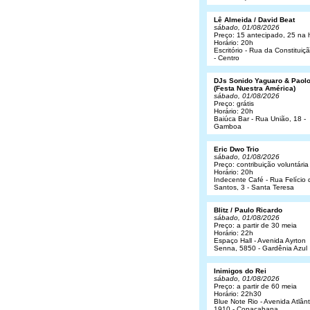
Lê Almeida / David Beat
sábado, 01/08/2026
Preço: 15 antecipado, 25 na 
Horário: 20h
Escritório - Rua da Constituiç
- Centro
DJs Sonido Yaguaro & Paol
(Festa Nuestra América)
sábado, 01/08/2026
Preço: grátis
Horário: 20h
Baiúca Bar - Rua União, 18 -
Gamboa
Eric Dwo Trio
sábado, 01/08/2026
Preço: contribuição voluntária
Horário: 20h
Indecente Café - Rua Felício 
Santos, 3 - Santa Teresa
Blitz / Paulo Ricardo
sábado, 01/08/2026
Preço: a partir de 30 meia
Horário: 22h
Espaço Hall - Avenida Ayrton
Senna, 5850 - Gardênia Azul
Inimigos do Rei
sábado, 01/08/2026
Preço: a partir de 60 meia
Horário: 22h30
Blue Note Rio - Avenida Atlânt
1910 - Copacabana