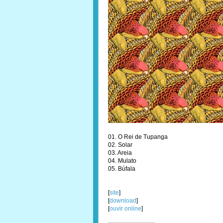
01. O Rei de Tupanga
02. Solar
03. Areia
04. Mulato
05. Búfala
[
site
]
[
download
]
[
ouvir online
]