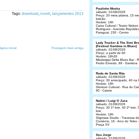
Paulinho Moska
sábado, 01/08/2026
Tags:
download
,
iconili
,
lançamentos 2013
Preço: 20 meia plateia, 15 me
balcão
Horário: 18h
Caixa Cultural / Teatro Nelson
Rodrigues - Avenida Repúblic
Paraguai, 230 - Centro
Lady Trucker & The Simi Br
(Festival Gamboa in Blues)
ágina inicial
Postagem mais antiga
sábado, 01/08/2026
Preço: a partir de 60
Horário: 18h30
Mississippi Delta Blues Bar - 
Pedro Ernesto, 89 - Gamboa
Roda de Santa Rita
sábado, 01/08/2026
Preço: 30 antecipado, 40 na 
Horário: 19h
Glorioso Cultural - Rua do Cat
95 - Catete
Nabisi / Luigi O Juca
sábado, 01/08/2026
Preço: 30 1º lote, 40 2º lote, 
lote
Horário: 19h
Stigmata Studio - Travessa d
Comércio, 16 - Arco do Teles -
Praça XV
Seu Jorge
sábado, 01/08/2026