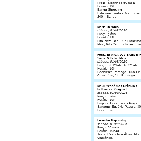
Preço: a partir de 50 meia
Horário: 19h
Bangu Shopping –
Estacionamento - Rua Fonsec
240 – Bangu
Maria Beraldo
sábado, 01/08/2026
Preço: grátis
Horário: 19h
Rito Pizza Bar - Rua Francisc
Melo, 64 - Centro - Nova Igua
Festa Espiral: DJs Brant & 
Serra & Fábio Maia
sábado, 01/08/2026
Preço: 30 1º lote, 40 2º lote
Horário: 19h
Recipiente Porongo - Rua Pin
Guimarães, 34 - Botafogo
Mau Presságio / Crápula /
Hollywood Original
sábado, 01/08/2026
Preço: grátis
Horário: 19h
Empório Encantado - Praça
Sargento Eudóxio Passos, 30
Encantado
Leandro Sapucahy
sábado, 01/08/2026
Preço: 50 meia
Horário: 19h30
Teatro Rival - Rua Álvaro Alvim
Cinelândia