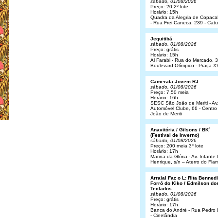
sábado, 01/08/2026
Preço: 20 2º lote
Horário: 15h
Quadra da Alegria de Copac
- Rua Frei Caneca, 239 - Cat
Jequitibá
sábado, 01/08/2026
Preço: grátis
Horário: 15h
Al Farabi - Rua do Mercado, 3
Boulevard Olímpico - Praça X
Camerata Jovem RJ
sábado, 01/08/2026
Preço: 7,50 meia
Horário: 16h
SESC São João de Meriti - Av
Automóvel Clube, 66 - Centro
João de Meriti
Anavitória / Gilsons / BK´
(Festival de Inverno)
sábado, 01/08/2026
Preço: 200 meia 3º lote
Horário: 17h
Marina da Glória - Av. Infant
Henrique, s/n – Aterro do Fl
Arraial Faz o L: Rita Bennedit
Forró do Kiko / Edmilson do
Teclados
sábado, 01/08/2026
Preço: grátis
Horário: 17h
Banca do André - Rua Pedro
- Cinelândia