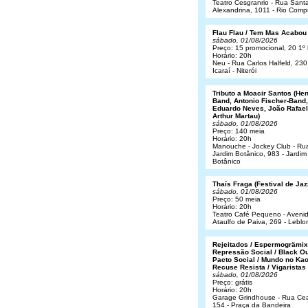
Teatro Cesgranrio - Rua Sant
Alexandrina, 1011 - Rio Comp
Flau Flau / Tem Mas Acabou
sábado, 01/08/2026
Preço: 15 promocional, 20 1º 
Horário: 20h
Neu - Rua Carlos Halfeld, 230
Icaraí - Niterói
Tributo a Moacir Santos (He
Band, Antonio Fischer-Band,
Eduardo Neves, João Rafael
Arthur Martau)
sábado, 01/08/2026
Preço: 140 meia
Horário: 20h
Manouche - Jockey Club - Ru
Jardim Botânico, 983 - Jardim
Botânico
Thaís Fraga (Festival de Jaz
sábado, 01/08/2026
Preço: 50 meia
Horário: 20h
Teatro Café Pequeno - Aveni
Ataulfo de Paiva, 269 - Leblo
Rejeitados / Espermogrämix
Repressão Social / Black Ou
Pacto Social / Mundo no Kao
Recuse Resista / Vigaristas
sábado, 01/08/2026
Preço: grátis
Horário: 20h
Garage Grindhouse - Rua Cea
154 - Praça da Bandeira