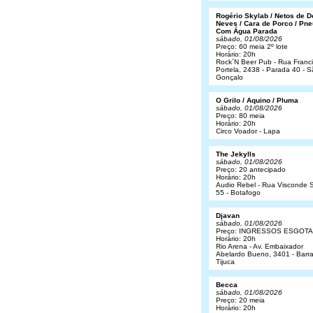
Rogério Skylab / Netos de 
Neves / Cara de Porco / Pne
Com Água Parada
sábado, 01/08/2026
Preço: 60 meia 2º lote
Horário: 20h
Rock´N Beer Pub - Rua Franc
Portela, 2438 - Parada 40 - 
Gonçalo
O Grilo / Aquino / Pluma
sábado, 01/08/2026
Preço: 80 meia
Horário: 20h
Circo Voador - Lapa
The Jekylls
sábado, 01/08/2026
Preço: 20 antecipado
Horário: 20h
Audio Rebel - Rua Visconde S
55 - Botafogo
Djavan
sábado, 01/08/2026
Preço: INGRESSOS ESGOT
Horário: 20h
Rio Arena - Av. Embaixador
Abelardo Bueno, 3401 - Barr
Tijuca
Becca
sábado, 01/08/2026
Preço: 20 meia
Horário: 20h