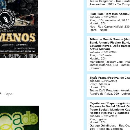
Teatro Cesgranrio - Rua Sant
Alexandrina, 1011 - Rio Comp
Flau Flau / Tem Mas Acabou
sábado, 01/08/2026
Preço: 15 promocional, 20 1º 
Horário: 20h
Neu - Rua Carlos Halfeld, 230
Icaraí - Niterói
Tributo a Moacir Santos (He
Band, Antonio Fischer-Band,
Eduardo Neves, João Rafael
Arthur Martau)
sábado, 01/08/2026
Preço: 140 meia
Horário: 20h
Manouche - Jockey Club - Ru
Jardim Botânico, 983 - Jardim
Botânico
Thaís Fraga (Festival de Jaz
sábado, 01/08/2026
Preço: 50 meia
Horário: 20h
Teatro Café Pequeno - Aveni
5 - Lapa
Ataulfo de Paiva, 269 - Leblo
Rejeitados / Espermogrämix
Repressão Social / Black Ou
Pacto Social / Mundo no Kao
Recuse Resista / Vigaristas
sábado, 01/08/2026
Preço: grátis
Horário: 20h
Garage Grindhouse - Rua Cea
154 - Praça da Bandeira