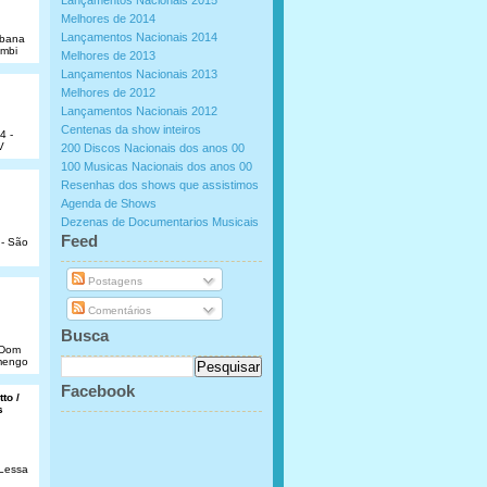
Lançamentos Nacionais 2015
Melhores de 2014
Lançamentos Nacionais 2014
abana
umbi
Melhores de 2013
Lançamentos Nacionais 2013
Melhores de 2012
Lançamentos Nacionais 2012
Centenas da show inteiros
4 -
V
200 Discos Nacionais dos anos 00
100 Musicas Nacionais dos anos 00
Resenhas dos shows que assistimos
Agenda de Shows
Dezenas de Documentarios Musicais
.
Feed
 - São
Postagens
Comentários
Busca
e Dom
amengo
Facebook
to /
s
 Lessa