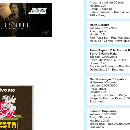
Preço: a partir de 50 meia
Horário: 19h
Bangu Shopping –
Estacionamento - Rua Fonsec
240 – Bangu
Maria Beraldo
sábado, 01/08/2026
Preço: grátis
Horário: 19h
Rito Pizza Bar - Rua Francisc
Melo, 64 - Centro - Nova Igua
Festa Espiral: DJs Brant & 
Serra & Fábio Maia
sábado, 01/08/2026
Preço: 30 1º lote, 40 2º lote
Horário: 19h
Recipiente Porongo - Rua Pin
Guimarães, 34 - Botafogo
Mau Presságio / Crápula /
Hollywood Original
sábado, 01/08/2026
Preço: grátis
Horário: 19h
Empório Encantado - Praça
Sargento Eudóxio Passos, 30
Encantado
Leandro Sapucahy
sábado, 01/08/2026
Preço: 50 meia
Horário: 19h30
Teatro Rival - Rua Álvaro Alvim
Cinelândia