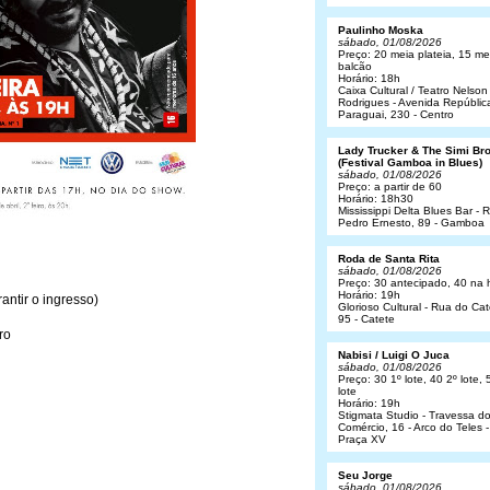
Paulinho Moska
sábado, 01/08/2026
Preço: 20 meia plateia, 15 me
balcão
Horário: 18h
Caixa Cultural / Teatro Nelson
Rodrigues - Avenida Repúblic
Paraguai, 230 - Centro
Lady Trucker & The Simi Br
(Festival Gamboa in Blues)
sábado, 01/08/2026
Preço: a partir de 60
Horário: 18h30
Mississippi Delta Blues Bar - 
Pedro Ernesto, 89 - Gamboa
Roda de Santa Rita
sábado, 01/08/2026
Preço: 30 antecipado, 40 na 
Horário: 19h
antir o ingresso)
Glorioso Cultural - Rua do Cat
95 - Catete
ro
Nabisi / Luigi O Juca
sábado, 01/08/2026
Preço: 30 1º lote, 40 2º lote, 
lote
Horário: 19h
Stigmata Studio - Travessa d
Comércio, 16 - Arco do Teles -
Praça XV
Seu Jorge
sábado, 01/08/2026