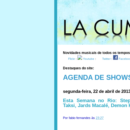
Novidades musicais de todos os tempo
Flickr
:
Youtube
:
Twitter
:
Facebo
Destaques do site:
AGENDA DE SHOW
segunda-feira, 22 de abril de 201
Esta Semana no Rio: Step
Taksi, Jards Macalé, Demon 
Por
fabio fernandes
às
23:27