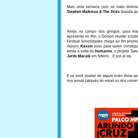
Mais uma semana com as mais diversas
Stephen Malkmus & The Jicks
(banda qu
Ainda no campo dos gringos, para man
apresenta no Rio, o Demon Hunter (criat
Festival Sonoridades chega ao fim prom
músico
Kassin
(isso para quem consegui
ainda a volta do
Inumanos
; o projeto Tak
Jards Macalé
em Niterói... E por aí vai.
E se você souber de algum outro show que
nos avisar (através do email ou dos come