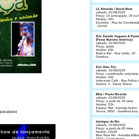
Lê Almeida / David Beat
sábado, 01/08/2026
Preço: 15 antecipado, 25 na 
Horário: 20h
Escritório - Rua da Constituiç
- Centro
DJs Sonido Yaguaro & Paol
(Festa Nuestra América)
sábado, 01/08/2026
Preço: grátis
Horário: 20h
Baiúca Bar - Rua União, 18 -
Gamboa
Eric Dwo Trio
sábado, 01/08/2026
Preço: contribuição voluntária
Horário: 20h
Indecente Café - Rua Felício 
Santos, 3 - Santa Teresa
Blitz / Paulo Ricardo
sábado, 01/08/2026
Preço: a partir de 30 meia
Horário: 22h
Espaço Hall - Avenida Ayrton
Copacabana
Senna, 5850 - Gardênia Azul
Inimigos do Rei
sábado, 01/08/2026
Preço: a partir de 60 meia
Horário: 22h30
Blue Note Rio - Avenida Atlânt
1910 - Copacabana