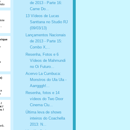
a
de 2013 - Parte 16:
rido
Carne Do...
13 Vídeos de Lucas
lote
Santtana no Studio RJ
 -
(09/03/13)
Lançamentos Nacionais
nrique
de 2013 - Parte 15:
,
Combo X,...
Resenha, Fotos e 6
Vídeos de Mahmundi
a
no Oi Futuro...
Acervo La Cumbuca:
z)
Monstros do Ula Ula -
Aarrgggh!...
da
Resenha, fotos e 14
n
vídeos do Two Door
 /
Cinema Clu...
t /
s /
Última leva de shows
inteiros do Coachella
2013: N...
rá,