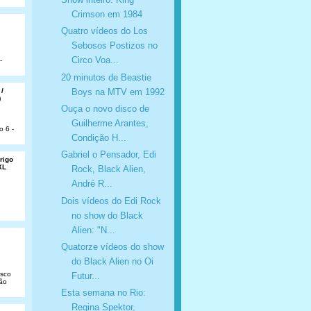
Crimson em 1984
Quatro vídeos do Los
Sebosos Postizos no
Circo Voa...
-
20 minutos de Beastie
Boys na MTV em 1992
 /
)
Ouça o novo disco de
Guilherme Arantes,
o 6 -
Condição H...
Gabriel o Pensador, Edi
rigo
XL
Rock, Black Alien,
André R...
Dois vídeos do Edi Rock
no show do Black
Alien: "N...
Quatorze vídeos do show
do Black Alien no Oi
isco
Futur...
São
Esta semana no Rio:
Regina Spektor,