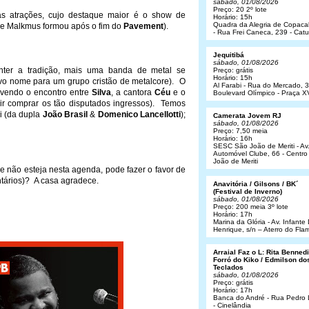
sábado, 01/08/2026
Preço: 20 2º lote
 atrações, cujo destaque maior é o show de
Horário: 15h
Quadra da Alegria de Copac
e Malkmus formou após o fim do
Pavement
).
- Rua Frei Caneca, 239 - Cat
Jequitibá
sábado, 01/08/2026
ter a tradição, mais uma banda de metal se
Preço: grátis
Horário: 15h
ivo nome para um grupo cristão de metalcore). O
Al Farabi - Rua do Mercado, 3
ovendo o encontro entre
Silva
, a cantora
Céu
e o
Boulevard Olímpico - Praça X
r comprar os tão disputados ingressos). Temos
si (da dupla
João Brasil
&
Domenico Lancellotti
);
Camerata Jovem RJ
sábado, 01/08/2026
Preço: 7,50 meia
Horário: 16h
SESC São João de Meriti - Av
Automóvel Clube, 66 - Centro
João de Meriti
 não esteja nesta agenda, pode fazer o favor de
ntários)? A casa agradece.
Anavitória / Gilsons / BK´
(Festival de Inverno)
sábado, 01/08/2026
Preço: 200 meia 3º lote
Horário: 17h
Marina da Glória - Av. Infant
Henrique, s/n – Aterro do Fl
Arraial Faz o L: Rita Bennedit
Forró do Kiko / Edmilson do
Teclados
sábado, 01/08/2026
Preço: grátis
Horário: 17h
Banca do André - Rua Pedro
- Cinelândia