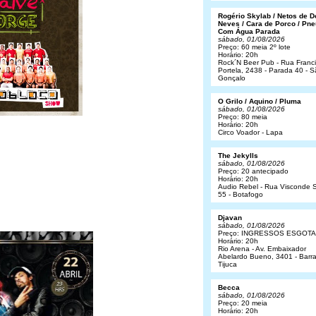
Rogério Skylab / Netos de 
Neves / Cara de Porco / Pne
Com Água Parada
sábado, 01/08/2026
Preço: 60 meia 2º lote
Horário: 20h
Rock´N Beer Pub - Rua Franc
Portela, 2438 - Parada 40 - 
Gonçalo
O Grilo / Aquino / Pluma
sábado, 01/08/2026
Preço: 80 meia
Horário: 20h
Circo Voador - Lapa
The Jekylls
sábado, 01/08/2026
Preço: 20 antecipado
Horário: 20h
Audio Rebel - Rua Visconde S
55 - Botafogo
Djavan
sábado, 01/08/2026
Preço: INGRESSOS ESGOT
Horário: 20h
Rio Arena - Av. Embaixador
Abelardo Bueno, 3401 - Barr
Tijuca
Becca
sábado, 01/08/2026
Preço: 20 meia
Horário: 20h