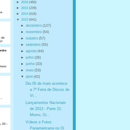
►
2016
(450)
►
2015
(239)
a,
►
2014
(516)
▼
2013
(641)
►
dezembro
(127)
►
novembro
(54)
a de
►
outubro
(57)
çu
►
setembro
(55)
Pedro
►
agosto
(44)
►
julho
(26)
►
junho
(33)
heiro
►
maio
(53)
▼
abril
(42)
Dia 05 de maio acontece
a 7ª Feira de Discos de
Vi...
 -
Lançamentos Nacionais
de 2013 - Parte 21:
Momo, Gi...
Vídeos e Fotos:
, 33 -
Panamericana no Oi