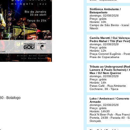
Sinfônica Ambulante /
Batuquebato
domingo, 02/08/2026
Preço: grátis
Horário: 10h
Campo de São Bento - Icaraí 
Niterói
Camila Marotti / Gui Valença
Pedro Mahal / Tibí (Fair Fest
domingo, 02/08/2026
Preço: grátis
Horário: 12h
Praça Coronel Eugênio - Post
Praia de Copacabana
Tributo ao Underground (Rod
Lamore & Paulo Schwinn) / 
Max / DJ Nem Queiroz
domingo, 02/08/2026
Preço: grátis
Horário: 14h
Patas Café - Rua Almirante
Cochrane, 39 - Tijuca
80 - Botafogo
Loko / Ambstract / Concreto
Armado
domingo, 02/08/2026
Preço: grátis
Horário: 14h30
Rock´N Beer Pub - Rua Franc
Portela, 2438 - Parada 40 - 
Gonçalo