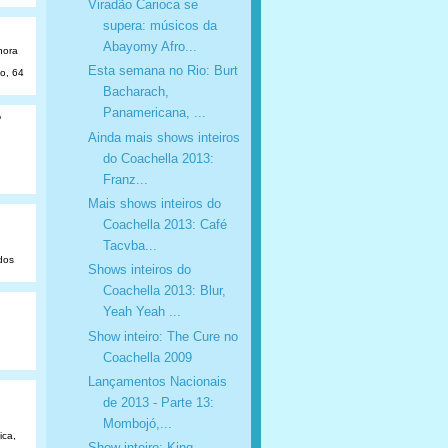
Viradão Carioca se
supera: músicos da
Abayomy Afro...
hora
Esta semana no Rio: Burt
ão, 64
Bacharach,
Panamericana, ...
o
Ainda mais shows inteiros
do Coachella 2013:
Franz...
Mais shows inteiros do
Coachella 2013: Café
Tacvba...
dos
Shows inteiros do
Coachella 2013: Blur,
Yeah Yeah ...
Show inteiro: The Cure no
Coachella 2009
Lançamentos Nacionais
de 2013 - Parte 13:
Mombojó,...
ica,
Show inteiro: King