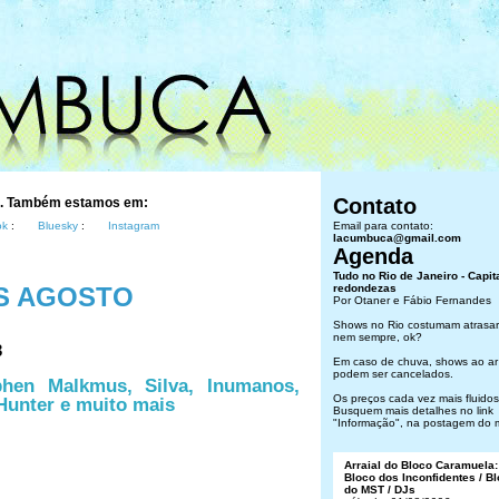
Contato
s. Também estamos em:
ok
:
Bluesky
:
Instagram
Email para contato:
lacumbuca@gmail.com
Agenda
Tudo no Rio de Janeiro - Capit
S AGOSTO
redondezas
Por Otaner e Fábio Fernandes
Shows no Rio costumam atrasar
nem sempre, ok?
3
Em caso de chuva, shows ao ar 
podem ser cancelados.
hen Malkmus, Silva, Inumanos,
Os preços cada vez mais fluidos.
Hunter e muito mais
Busquem mais detalhes no link
"Informação", na postagem do 
Arraial do Bloco Caramuela:
Bloco dos Inconfidentes / B
do MST / DJs