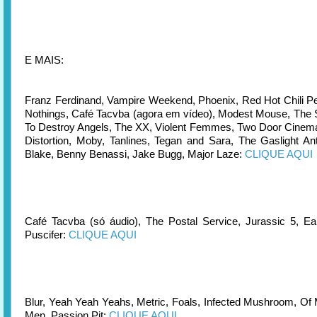
E MAIS:
Franz Ferdinand, Vampire Weekend, Phoenix, Red Hot Chili P
Nothings, Café Tacvba (agora em vídeo), Modest Mouse, The 
To Destroy Angels, The XX, Violent Femmes, Two Door Cinema
Distortion, Moby, Tanlines, Tegan and Sara, The Gaslight 
Blake, Benny Benassi, Jake Bugg, Major Laze:
CLIQUE AQUI
Café Tacvba (só áudio), The Postal Service, Jurassic 5, Ear
Puscifer:
CLIQUE AQUI
Blur, Yeah Yeah Yeahs, Metric, Foals, Infected Mushroom, Of
Men, Passion Pit:
CLIQUE AQUI