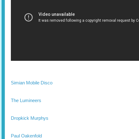
Simian Mobile Disco
The Lumineers
Dropkick Murphys
Paul Oakenfold