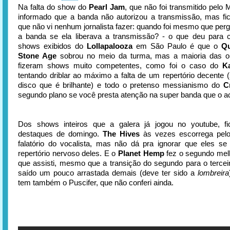
Na falta do show do
Pearl Jam
, que não foi transmitido pelo M
informado que a banda não autorizou a transmissão, mas fi
que não vi nenhum jornalista fazer: quando foi mesmo que per
a banda se ela liberava a transmissão? - o que deu para c
shows exibidos do
Lollapalooza
em São Paulo é que o
Qu
Stone Age
sobrou no meio da turma, mas a maioria das o
fizeram shows muito competentes, como foi o caso do
Ka
tentando driblar ao máximo a falta de um repertório decente (
disco que é brilhante) e todo o pretenso messianismo do
C
segundo plano se você presta atenção na super banda que o 
Dos shows inteiros que a galera já jogou no youtube, f
destaques de domingo.
The Hives
às vezes escorrega pel
falatório do vocalista, mas não dá pra ignorar que eles s
repertório nervoso deles. E o
Planet Hemp
fez o segundo mel
que assisti, mesmo que a transição do segundo para o terceir
saído um pouco arrastada demais (deve ter sido a
lombreira
tem também o Puscifer, que não conferi ainda.