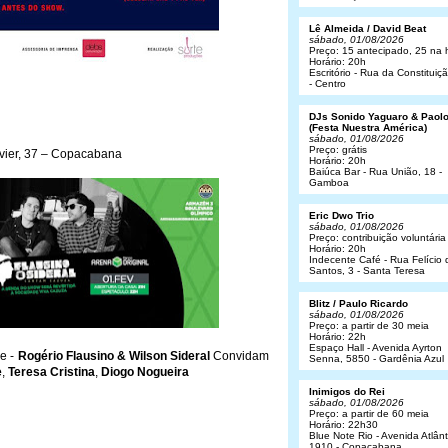
Lê Almeida / David Beat
sábado, 01/08/2026
Preço: 15 antecipado, 25 na 
Horário: 20h
Escritório - Rua da Constituiç
- Centro
DJs Sonido Yaguaro & Paol
(Festa Nuestra América)
sábado, 01/08/2026
Preço: grátis
ivier, 37 – Copacabana
Horário: 20h
Baiúca Bar - Rua União, 18 -
Gamboa
Eric Dwo Trio
sábado, 01/08/2026
Preço: contribuição voluntária
Horário: 20h
Indecente Café - Rua Felício 
Santos, 3 - Santa Teresa
Blitz / Paulo Ricardo
sábado, 01/08/2026
Preço: a partir de 30 meia
Horário: 22h
Espaço Hall - Avenida Ayrton
e -
Rogério Flausino & Wilson Sideral
Convidam
Senna, 5850 - Gardênia Azul
e
,
Teresa Cristina
,
Diogo Nogueira
Inimigos do Rei
sábado, 01/08/2026
Preço: a partir de 60 meia
Horário: 22h30
Blue Note Rio - Avenida Atlânt
1910 - Copacabana