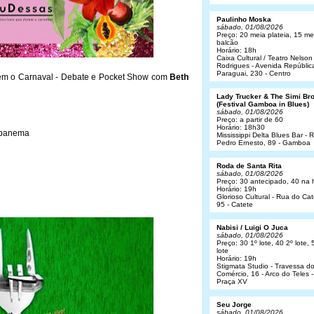
Paulinho Moska
sábado, 01/08/2026
Preço: 20 meia plateia, 15 me
balcão
Horário: 18h
Caixa Cultural / Teatro Nelson
Rodrigues - Avenida Repúblic
Paraguai, 230 - Centro
em o Carnaval - Debate e Pocket Show com
Beth
Lady Trucker & The Simi Br
(Festival Gamboa in Blues)
sábado, 01/08/2026
Preço: a partir de 60
Horário: 18h30
 Ipanema
Mississippi Delta Blues Bar - 
Pedro Ernesto, 89 - Gamboa
Roda de Santa Rita
sábado, 01/08/2026
Preço: 30 antecipado, 40 na 
Horário: 19h
Glorioso Cultural - Rua do Cat
95 - Catete
Nabisi / Luigi O Juca
sábado, 01/08/2026
Preço: 30 1º lote, 40 2º lote, 
lote
Horário: 19h
Stigmata Studio - Travessa d
Comércio, 16 - Arco do Teles -
Praça XV
Seu Jorge
sábado, 01/08/2026