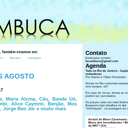
Contato
s. Também estamos em:
ok
:
Bluesky
:
Instagram
Email para contato:
lacumbuca@gmail.com
Agenda
Tudo no Rio de Janeiro - Capit
S AGOSTO
redondezas
Por Otaner e Fábio Fernandes
Shows no Rio costumam atrasar
nem sempre, ok?
17
Em caso de chuva, shows ao ar 
podem ser cancelados.
a, Maria Alcina, Céu, Banda Uó,
Os preços cada vez mais fluidos.
mbi, Alice Caymmi, Benjão, Mos
Busquem mais detalhes no link
r, Jorge Ben Jor e muito mais
"Informação", na postagem do 
Arraial do Bloco Caramuela:
Bloco dos Inconfidentes / B
do MST / DJs