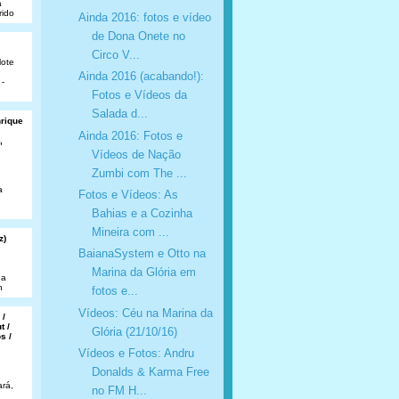
a
rido
Ainda 2016: fotos e vídeo
de Dona Onete no
Circo V...
lote
Ainda 2016 (acabando!):
 -
Fotos e Vídeos da
Salada d...
nrique
Ainda 2016: Fotos e
,
Vídeos de Nação
Zumbi com The ...
a
Fotos e Vídeos: As
Bahias e a Cozinha
Mineira com ...
z)
BaianaSystem e Otto na
Marina da Glória em
da
n
fotos e...
Vídeos: Céu na Marina da
 /
t /
Glória (21/10/16)
s /
Vídeos e Fotos: Andru
Donalds & Karma Free
rá,
no FM H...