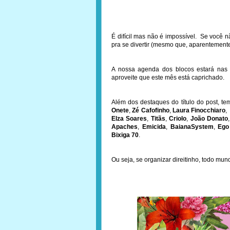
É difícil mas não é impossível. Se você n
pra se divertir (mesmo que, aparentement
A nossa agenda dos blocos estará nas
aproveite que este mês está caprichado.
Além dos destaques do título do post, 
Onete
,
Zé Cafofinho
,
Laura Finocchiaro
Elza Soares
,
Titãs
,
Criolo
,
João Donato
Apaches
,
Emicida
,
BaianaSystem
,
Ego 
Bixiga 70
.
Ou seja, se organizar direitinho, todo mun