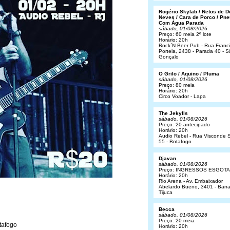
Rogério Skylab / Netos de 
Neves / Cara de Porco / Pne
Com Água Parada
sábado, 01/08/2026
Preço: 60 meia 2º lote
Horário: 20h
Rock´N Beer Pub - Rua Franc
Portela, 2438 - Parada 40 - 
Gonçalo
O Grilo / Aquino / Pluma
sábado, 01/08/2026
Preço: 80 meia
Horário: 20h
Circo Voador - Lapa
The Jekylls
sábado, 01/08/2026
Preço: 20 antecipado
Horário: 20h
Audio Rebel - Rua Visconde S
55 - Botafogo
Djavan
sábado, 01/08/2026
Preço: INGRESSOS ESGOT
Horário: 20h
Rio Arena - Av. Embaixador
Abelardo Bueno, 3401 - Barr
Tijuca
Becca
sábado, 01/08/2026
Preço: 20 meia
tafogo
Horário: 20h