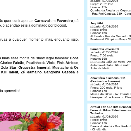
sábado, 01/08/2026
Preço: 20 2º lote
Horário: 15h
Quadra da Alegria de Copac
- Rua Frei Caneca, 239 - Cat
ão quer curtir apenas
Carnaval
em
Fevereiro
, dá
Jequitibá
e, o agendão esteja dominado por blocos).
sábado, 01/08/2026
Preço: grátis
Horário: 15h
Al Farabi - Rua do Mercado, 3
 ruas a qualquer momento mas, enquanto isso,
Boulevard Olímpico - Praça X
Camerata Jovem RJ
sábado, 01/08/2026
Preço: 7,50 meia
tem mais esse monte de show legal também:
Dona
Horário: 16h
SESC São João de Meriti - Av
,
Clarice Falcão
,
Paulinho da Viola
,
Finis Africae
,
Automóvel Clube, 66 - Centro
,
Zola Star
,
Orquestra Imperial
,
Mustache & Os
João de Meriti
Kill Talent
,
Zé Ramalho
,
Gangrena Gasosa
e
Anavitória / Gilsons / BK´
(Festival de Inverno)
sábado, 01/08/2026
Preço: 200 meia 3º lote
do aproveita!
Horário: 17h
Marina da Glória - Av. Infant
Henrique, s/n – Aterro do Fl
Arraial Faz o L: Rita Bennedit
Forró do Kiko / Edmilson do
Teclados
sábado, 01/08/2026
Preço: grátis
Horário: 17h
Banca do André - Rua Pedro
- Cinelândia