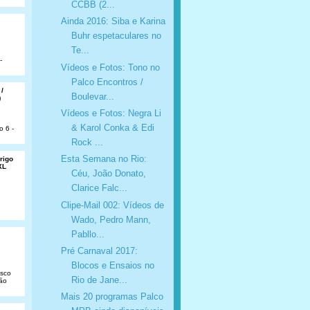
CCBB (2...
Ainda 2016: Siba e Karina
Buhr espetaculares no
Te...
-
Vídeos e Fotos: Tono no
Palco Encontros /
 /
Boulevar...
)
Vídeos e Fotos: Negra Li
& Karol Conka & Edi
o 6 -
Rock ...
Esta Semana no Rio:
rigo
XL
Céu, João Donato,
Clarice Falc...
Clipe-Mail 002: Vídeos de
Wado, Pedro Mann,
Pabllo...
Pré Carnaval 2017:
Blocos e Ensaios no
isco
Rio de Jane...
São
Mais 20 programas Palco