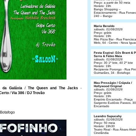
Preço: a partir de 50 meia
Horário: 19h
Bangu Shopping –
Estacionamento - Rua Fonsec
240 – Bangu
Maria Beraldo
sábado, 01/08/2026
Preço: grátis
Horário: 19h
Rito Pizza Bar - Rua Francisc
Melo, 64 - Centro - Nova Igua
Festa Espiral: DJs Brant & 
Serra & Fábio Maia
sábado, 01/08/2026
Preço: 30 1º lote, 40 2º lote
Horário: 19h
Recipiente Porongo - Rua Pin
Guimarães, 34 - Botafogo
Mau Presságio / Crápula /
Hollywood Original
 da Galáxia
/
The Queen and The Jacks
-
sábado, 01/08/2026
Certo
/
Via 386
/
DJ Trovão
Preço: grátis
Horário: 19h
Empório Encantado - Praça
Sargento Eudóxio Passos, 30
Encantado
 Botafogo
Leandro Sapucahy
sábado, 01/08/2026
Preço: 50 meia
Horário: 19h30
Teatro Rival - Rua Álvaro Alvim
Cinelândia