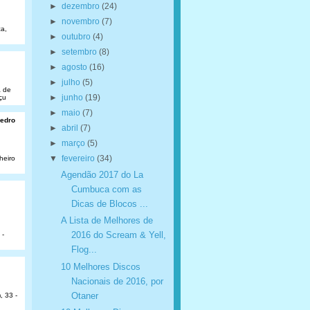
►
dezembro
(24)
►
novembro
(7)
a,
►
outubro
(4)
►
setembro
(8)
►
agosto
(16)
►
julho
(5)
a de
►
junho
(19)
çu
►
maio
(7)
Pedro
►
abril
(7)
►
março
(5)
▼
fevereiro
(34)
heiro
Agendão 2017 do La
Cumbuca com as
Dicas de Blocos ...
A Lista de Melhores de
2016 do Scream & Yell,
 -
Flog...
10 Melhores Discos
Nacionais de 2016, por
Otaner
, 33 -