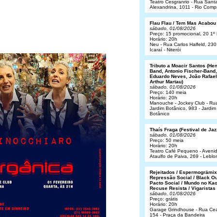
Teatro Cesgranrio - Rua Sant
Alexandrina, 1011 - Rio Comp
Flau Flau / Tem Mas Acabou
sábado, 01/08/2026
Preço: 15 promocional, 20 1º 
Horário: 20h
Neu - Rua Carlos Halfeld, 230
Icaraí - Niterói
Tributo a Moacir Santos (He
Band, Antonio Fischer-Band,
Eduardo Neves, João Rafael
Arthur Martau)
sábado, 01/08/2026
Preço: 140 meia
Horário: 20h
Manouche - Jockey Club - Ru
Jardim Botânico, 983 - Jardim
Botânico
Thaís Fraga (Festival de Jaz
sábado, 01/08/2026
Preço: 50 meia
Horário: 20h
Teatro Café Pequeno - Aveni
Ataulfo de Paiva, 269 - Leblo
Rejeitados / Espermogrämix
Repressão Social / Black Ou
Pacto Social / Mundo no Kao
Recuse Resista / Vigaristas
sábado, 01/08/2026
Preço: grátis
Horário: 20h
Garage Grindhouse - Rua Cea
154 - Praça da Bandeira