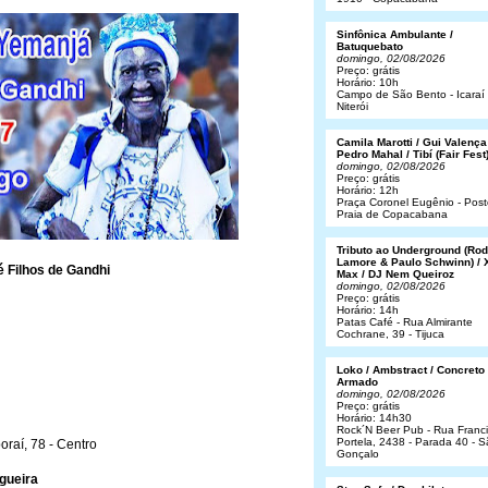
Sinfônica Ambulante /
Batuquebato
domingo, 02/08/2026
Preço: grátis
Horário: 10h
Campo de São Bento - Icaraí 
Niterói
Camila Marotti / Gui Valença
Pedro Mahal / Tibí (Fair Fest
domingo, 02/08/2026
Preço: grátis
Horário: 12h
Praça Coronel Eugênio - Post
Praia de Copacabana
Tributo ao Underground (Rod
Lamore & Paulo Schwinn) / 
 Filhos de Gandhi
Max / DJ Nem Queiroz
domingo, 02/08/2026
Preço: grátis
Horário: 14h
Patas Café - Rua Almirante
Cochrane, 39 - Tijuca
Loko / Ambstract / Concreto
Armado
domingo, 02/08/2026
Preço: grátis
Horário: 14h30
Rock´N Beer Pub - Rua Franc
Portela, 2438 - Parada 40 - 
oraí, 78 - Centro
Gonçalo
gueira