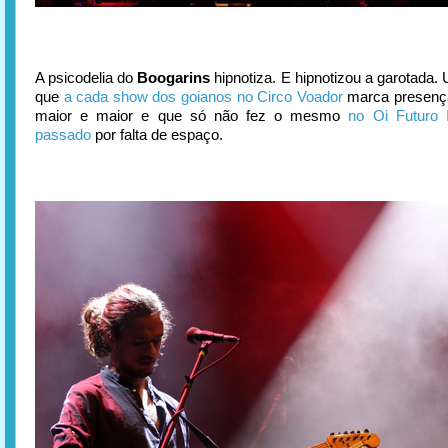
A psicodelia do
Boogarins
hipnotiza. E hipnotizou a garotada.
que
a cada
show dos
goianos no Circo Voador
marca presenç
maior e maior e que só não fez o mesmo
no Oi Futuro
passado
por falta de espaço.