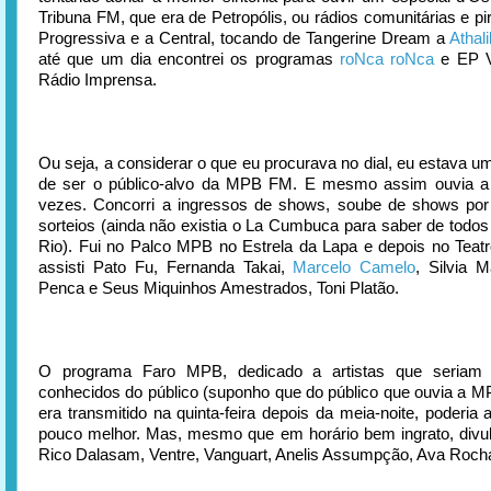
Tribuna FM, que era de Petropólis, ou rádios comunitárias e p
Progressiva e a Central, tocando de Tangerine Dream a
Athal
até que um dia encontrei os programas
roNca roNca
e EP V
Rádio Imprensa.
Ou seja, a considerar o que eu procurava no dial, eu estava u
de ser o público-alvo da MPB FM. E mesmo assim ouvia a 
vezes. Concorri a ingressos de shows, soube de shows por
sorteios (ainda não existia o La Cumbuca para saber de todo
Rio). Fui no Palco MPB no Estrela da Lapa e depois no Teatr
assisti Pato Fu, Fernanda Takai,
Marcelo Camelo
, Silvia 
Penca e Seus Miquinhos Amestrados, Toni Platão.
O programa Faro MPB, dedicado a artistas que seriam 
conhecidos do público (suponho que do público que ouvia a 
era transmitido na quinta-feira depois da meia-noite, poderia 
pouco melhor. Mas, mesmo que em horário bem ingrato, divu
Rico Dalasam, Ventre, Vanguart, Anelis Assumpção, Ava Roch