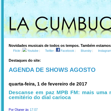
Novidades musicais de todos os tempos. Também estamos
Flickr
:
Youtube
:
Twitter
:
Facebook
:
Bluesky
:
Instagra
Destaques do site:
AGENDA DE SHOWS AGOSTO
quarta-feira, 1 de fevereiro de 2017
Descanse em paz MPB FM: mais uma 
cemitério do dial carioca
Por
Otaner
às
17:07