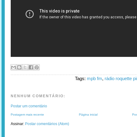
Tags:
mpb fm
,
rádio roquette p
NENHUM COMENTÁRIO:
Postar um comentário
Postagem mais recente
Página inicial
Pos
Assinar:
Postar comentários (Atom)