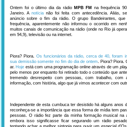
Ontem foi o último dia da rádio
MPB FM
na frequência 90
Janeiro. A
notícia
não foi feita com antecedência. Aliás, seq
anúncio sobre o fim da rádio. O grupo Bandeirantes, que 
frequência, aparentemente não informou o ocorrido em ne
muitos canais de comunicação na rádio (onde no Rio já ope
em 94,9), televisão ou na internet.
Piora? Piora.
Os funcionários da rádio, cerca de 40, foram 
sua demissão somente no fim do dia de ontem
. Piora? Piora. 
ar.
Hoje
está com uma programação online através de um
pla
pelo menos por enquanto foi retirado todo o conteúdo que ante
tremendo desrespeito com pessoas, com trabalho, com 
informação, com história, algo que já vimos acontecer com outr
Independente de esta cumbuca ter desistido há alguns anos de
reconheça-se a importância que essa forma de mídia tem par
pessoas. O rádio fez parte da minha formação musical na 
embora isso significasse ficar segurando um rádio pesado
tentando achar a melhor sintonia para ouvir um especial d'O