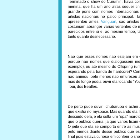
Terminado o show do Curumin, havia c
menina, que há um ano atrás sequer tin
grande porte com nomes internacionais
artistas nacionais no palco principal
apresentou antes,
Vanguart
, são artista
costumam abranger várias vertentes de m
parecidos entre si e, ao mesmo tempo, tã
tanto quanto desnecessário.
Não que esses nomes não estejam em ev
porque não nomes que dialogassem mel
exemplo), ou até mesmo do Offspring (u
esperando pela banda de hardcore)? Cons
não animou, pelo menos não enfureceu a
mas de longe podia ouvir ela tocando "Yo
Tour, dos Beatles.
De perto pude ouvir Tchubaruba e achei
que existia no myspace. Mas quando ela li
descuido dela, e ela solta um "opa" marot
que o público queria, já que vários ficam 
O jeito que ela se comporta entre as mú
pelo menos diante desse público que esta
final pois estava curioso em conferir o s