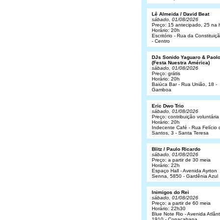
Lê Almeida / David Beat
sábado, 01/08/2026
Preço: 15 antecipado, 25 na 
Horário: 20h
Escritório - Rua da Constituiç
- Centro
DJs Sonido Yaguaro & Paol
(Festa Nuestra América)
sábado, 01/08/2026
Preço: grátis
Horário: 20h
Baiúca Bar - Rua União, 18 -
Gamboa
Eric Dwo Trio
sábado, 01/08/2026
Preço: contribuição voluntária
Horário: 20h
Indecente Café - Rua Felício 
Santos, 3 - Santa Teresa
Blitz / Paulo Ricardo
sábado, 01/08/2026
Preço: a partir de 30 meia
Horário: 22h
Espaço Hall - Avenida Ayrton
Senna, 5850 - Gardênia Azul
Inimigos do Rei
sábado, 01/08/2026
Preço: a partir de 60 meia
Horário: 22h30
Blue Note Rio - Avenida Atlânt
1910 - Copacabana