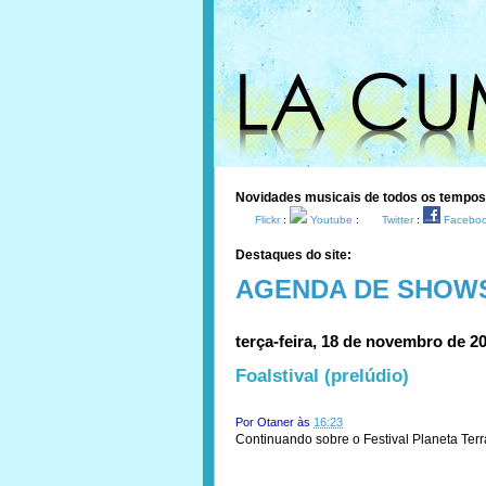
Novidades musicais de todos os tempo
Flickr
:
Youtube
:
Twitter
:
Facebo
Destaques do site:
AGENDA DE SHOW
terça-feira, 18 de novembro de 2
Foalstival (prelúdio)
Por
Otaner
às
16:23
Continuando sobre o Festival Planeta Terra