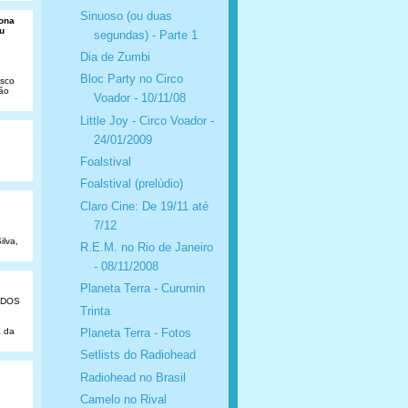
Sinuoso (ou duas
Dona
u
segundas) - Parte 1
Dia de Zumbi
Bloc Party no Circo
isco
São
Voador - 10/11/08
Little Joy - Circo Voador -
24/01/2009
Foalstival
Foalstival (prelúdio)
Claro Cine: De 19/11 até
7/12
ilva,
R.E.M. no Rio de Janeiro
- 08/11/2008
Planeta Terra - Curumin
ADOS
Trinta
Planeta Terra - Fotos
a da
Setlists do Radiohead
Radiohead no Brasil
Camelo no Rival