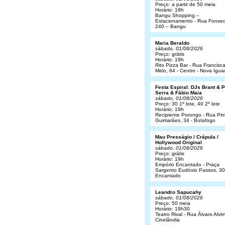
Preço: a partir de 50 meia
Horário: 19h
Bangu Shopping –
Estacionamento - Rua Fonsec
240 – Bangu
Maria Beraldo
sábado, 01/08/2026
Preço: grátis
Horário: 19h
Rito Pizza Bar - Rua Francisc
Melo, 64 - Centro - Nova Igua
Festa Espiral: DJs Brant & 
Serra & Fábio Maia
sábado, 01/08/2026
Preço: 30 1º lote, 40 2º lote
Horário: 19h
Recipiente Porongo - Rua Pin
Guimarães, 34 - Botafogo
Mau Presságio / Crápula /
Hollywood Original
sábado, 01/08/2026
Preço: grátis
Horário: 19h
Empório Encantado - Praça
Sargento Eudóxio Passos, 30
Encantado
Leandro Sapucahy
sábado, 01/08/2026
Preço: 50 meia
Horário: 19h30
Teatro Rival - Rua Álvaro Alvim
Cinelândia