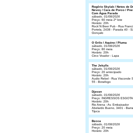
Rogério Skylab / Netos de 
Neves / Cara de Porco / Pne
Com Água Parada
sábado, 01/08/2026
Preço: 60 meia 2º lote
Horário: 20h
Rock´N Beer Pub - Rua Franc
Portela, 2438 - Parada 40 - 
Gonçalo
O Grilo / Aquino / Pluma
sábado, 01/08/2026
Preço: 80 meia
Horário: 20h
Circo Voador - Lapa
The Jekylls
sábado, 01/08/2026
Preço: 20 antecipado
Horário: 20h
Audio Rebel - Rua Visconde S
55 - Botafogo
Djavan
sábado, 01/08/2026
Preço: INGRESSOS ESGOT
Horário: 20h
Rio Arena - Av. Embaixador
Abelardo Bueno, 3401 - Barr
Tijuca
Becca
sábado, 01/08/2026
Preço: 20 meia
Horário: 20h