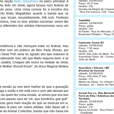
sábado, 01/08/2026
omo opção
Mallu Magalhães
no palco principal. A
Preço: 20 2º lote
ha feito um show, agora tocava num festival de
Horário: 15h
 de peso. Uma coisa curiosa foi a escolha dos
Quadra da Alegria de Copac
- Rua Frei Caneca, 239 - Cat
. Tanto Mallu Magalhães quanto a banda que se
s que tocam, resumidamente, folk rock. Festivais
Jequitibá
úsica, mas os dois artistas nacionais serem tão
sábado, 01/08/2026
o diferentes dos artistas internacionais soou um
Preço: grátis
Horário: 15h
Al Farabi - Rua do Mercado, 3
Boulevard Olímpico - Praça X
Camerata Jovem RJ
sábado, 01/08/2026
idência e não mereçam estar no festival, mas
Preço: 7,50 meia
hor com um público de Bloc Party (Rockz, por
Horário: 16h
m Dead Fish seria do agrado dos que estavam lá
SESC São João de Meriti - Av
Automóvel Clube, 66 - Centro
iderando isso, até que Mallu segurou bem, e se
João de Meriti
 platéia. Cheguei (de novo) na metade do show,
ur Mother Should Know", do disco Magical Mistery
Anavitória / Gilsons / BK´
(Festival de Inverno)
sábado, 01/08/2026
Preço: 200 meia 3º lote
Horário: 17h
Marina da Glória - Av. Infant
Henrique, s/n – Aterro do Fl
 a versão ao vivo bem melhor do que a gravação
ga o violão e ele está com o som alto demais por
Arraial Faz o L: Rita Bennedit
o de quem fez coisa errada, aí vemos que era isso
Forró do Kiko / Edmilson do
com aquela cara de "oh, que bonitinha, guti guti".
Teclados
sábado, 01/08/2026
sicas gera mais reação do que as músicas em si,
Preço: grátis
va lá para ver outros artistas. Não fiquei até o
Horário: 17h
Banca do André - Rua Pedro
how do Animal Collective, banda que não havia me
- Cinelândia