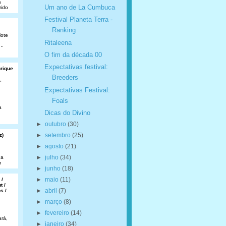
a
Um ano de La Cumbuca
rido
Festival Planeta Terra -
Ranking
lote
Ritaleena
 -
O fim da década 00
Expectativas festival:
nrique
Breeders
,
Expectativas Festival:
Foals
a
Dicas do Divino
►
outubro
(30)
►
setembro
(25)
z)
►
agosto
(21)
►
julho
(34)
da
n
►
junho
(18)
►
maio
(11)
 /
t /
►
abril
(7)
s /
►
março
(8)
►
fevereiro
(14)
rá,
►
janeiro
(34)