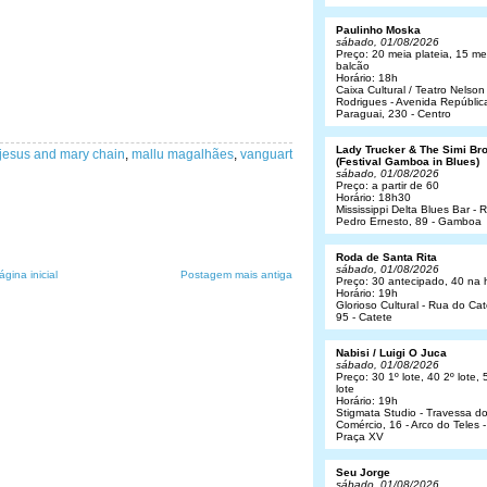
Paulinho Moska
sábado, 01/08/2026
Preço: 20 meia plateia, 15 me
balcão
Horário: 18h
Caixa Cultural / Teatro Nelson
Rodrigues - Avenida Repúblic
Paraguai, 230 - Centro
Lady Trucker & The Simi Br
jesus and mary chain
,
mallu magalhães
,
vanguart
(Festival Gamboa in Blues)
sábado, 01/08/2026
Preço: a partir de 60
Horário: 18h30
Mississippi Delta Blues Bar - 
Pedro Ernesto, 89 - Gamboa
Roda de Santa Rita
sábado, 01/08/2026
ágina inicial
Postagem mais antiga
Preço: 30 antecipado, 40 na 
Horário: 19h
Glorioso Cultural - Rua do Cat
95 - Catete
Nabisi / Luigi O Juca
sábado, 01/08/2026
Preço: 30 1º lote, 40 2º lote, 
lote
Horário: 19h
Stigmata Studio - Travessa d
Comércio, 16 - Arco do Teles -
Praça XV
Seu Jorge
sábado, 01/08/2026