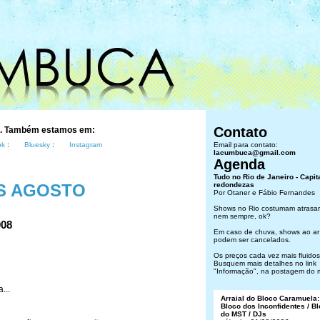
Contato
s. Também estamos em:
ok
:
Bluesky
:
Instagram
Email para contato:
lacumbuca@gmail.com
Agenda
Tudo no Rio de Janeiro - Capit
S AGOSTO
redondezas
Por Otaner e Fábio Fernandes
Shows no Rio costumam atrasar
nem sempre, ok?
008
Em caso de chuva, shows ao ar 
podem ser cancelados.
Os preços cada vez mais fluidos.
Busquem mais detalhes no link
"Informação", na postagem do 
...
Arraial do Bloco Caramuela:
Bloco dos Inconfidentes / B
do MST / DJs