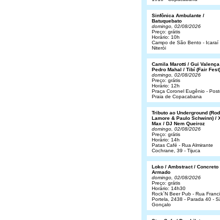
Sinfônica Ambulante /
Batuquebato
domingo, 02/08/2026
Preço: grátis
Horário: 10h
Campo de São Bento - Icaraí 
Niterói
Camila Marotti / Gui Valença
Pedro Mahal / Tibí (Fair Fest
domingo, 02/08/2026
Preço: grátis
Horário: 12h
Praça Coronel Eugênio - Post
Praia de Copacabana
Tributo ao Underground (Rod
Lamore & Paulo Schwinn) / 
Max / DJ Nem Queiroz
domingo, 02/08/2026
Preço: grátis
Horário: 14h
Patas Café - Rua Almirante
Cochrane, 39 - Tijuca
Loko / Ambstract / Concreto
Armado
domingo, 02/08/2026
Preço: grátis
Horário: 14h30
Rock´N Beer Pub - Rua Franc
Portela, 2438 - Parada 40 - 
Gonçalo