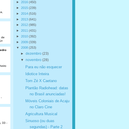
►
2016
(450)
►
2015
(239)
a,
►
2014
(516)
►
2013
(641)
►
2012
(985)
►
2011
(431)
►
2010
(392)
a de
çu
►
2009
(339)
▼
2008
(253)
Pedro
►
dezembro
(23)
▼
novembro
(28)
heiro
Para eu não esquecer
Idiotice Inteira
Tom Zé X Caetano
Plantão Radiohead: datas
no Brasil anunciadas!
 -
Móveis Coloniais de Acaju
no Claro Cine
Agricultura Musical
Sinuoso (ou duas
, 33 -
segundas) - Parte 2