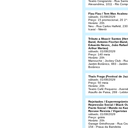
Teatro Cesgranrio - Rua Sant
Alexandrina, 1011 - Rio Comp
Flau Flau / Tem Mas Acabou
sábado, 01/08/2026
Preço: 15 promocional, 20 1º 
Horário: 20h
Neu - Rua Carlos Halfeld, 230
Icaraí - Niterói
Tributo a Moacir Santos (He
Band, Antonio Fischer-Band,
Eduardo Neves, João Rafael
Arthur Martau)
sábado, 01/08/2026
Preço: 140 meia
Horário: 20h
Manouche - Jockey Club - Ru
Jardim Botânico, 983 - Jardim
Botânico
Thaís Fraga (Festival de Jaz
sábado, 01/08/2026
Preço: 50 meia
Horário: 20h
Teatro Café Pequeno - Aveni
Ataulfo de Paiva, 269 - Leblo
Rejeitados / Espermogrämix
Repressão Social / Black Ou
Pacto Social / Mundo no Kao
Recuse Resista / Vigaristas
sábado, 01/08/2026
Preço: grátis
Horário: 20h
Garage Grindhouse - Rua Cea
154 - Praça da Bandeira