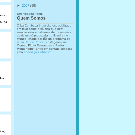
►
2007
(38)
Error loading feed.
hora
Quem Somos
ão, 64
O La Cumbuca é um site especializado
em falar sobre a música que nem
sempre está ao alcance de todos (mas
o
devia estar) produzida no Brasil e no
mundo, criado por fãs do programa de
rádio
Ronca Ronca
. Postagens por
Otaner, Fábio Fernandes e Pedro
Montenegro. Entre em contato conosco
pelo
endereço eletrônico
.
dos
ica,