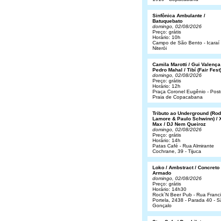
Sinfônica Ambulante /
Batuquebato
domingo, 02/08/2026
Preço: grátis
Horário: 10h
Campo de São Bento - Icaraí 
Niterói
Camila Marotti / Gui Valença
Pedro Mahal / Tibí (Fair Fest
domingo, 02/08/2026
Preço: grátis
Horário: 12h
Praça Coronel Eugênio - Post
Praia de Copacabana
Tributo ao Underground (Rod
Lamore & Paulo Schwinn) / 
Max / DJ Nem Queiroz
domingo, 02/08/2026
Preço: grátis
Horário: 14h
Patas Café - Rua Almirante
Cochrane, 39 - Tijuca
Loko / Ambstract / Concreto
Armado
domingo, 02/08/2026
Preço: grátis
Horário: 14h30
Rock´N Beer Pub - Rua Franc
Portela, 2438 - Parada 40 - 
Gonçalo