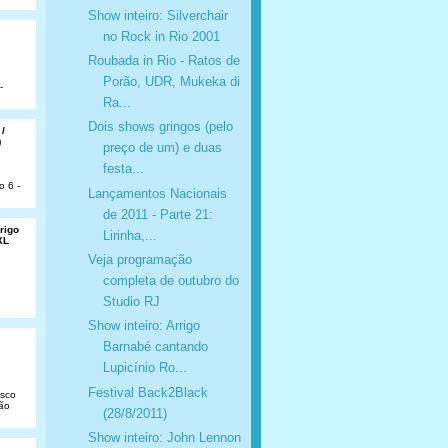
Show inteiro: Silverchair
no Rock in Rio 2001
Roubada in Rio - Ratos de
Porão, UDR, Mukeka di
-
Ra...
Dois shows gringos (pelo
 /
)
preço de um) e duas
festa...
o 6 -
Lançamentos Nacionais
de 2011 - Parte 21:
rigo
Lirinha,...
XL
Veja programação
completa de outubro do
Studio RJ
Show inteiro: Arrigo
Barnabé cantando
Lupicínio Ro...
Festival Back2Black
isco
São
(28/8/2011)
Show inteiro: John Lennon