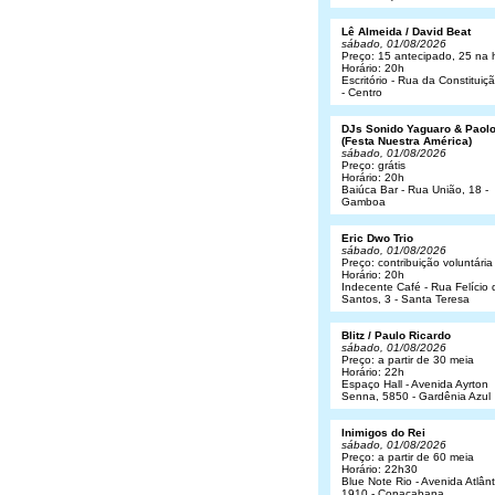
Lê Almeida / David Beat
sábado, 01/08/2026
Preço: 15 antecipado, 25 na 
Horário: 20h
Escritório - Rua da Constituiç
- Centro
DJs Sonido Yaguaro & Paol
(Festa Nuestra América)
sábado, 01/08/2026
Preço: grátis
Horário: 20h
Baiúca Bar - Rua União, 18 -
Gamboa
Eric Dwo Trio
sábado, 01/08/2026
Preço: contribuição voluntária
Horário: 20h
Indecente Café - Rua Felício 
Santos, 3 - Santa Teresa
Blitz / Paulo Ricardo
sábado, 01/08/2026
Preço: a partir de 30 meia
Horário: 22h
Espaço Hall - Avenida Ayrton
Senna, 5850 - Gardênia Azul
Inimigos do Rei
sábado, 01/08/2026
Preço: a partir de 60 meia
Horário: 22h30
Blue Note Rio - Avenida Atlânt
1910 - Copacabana