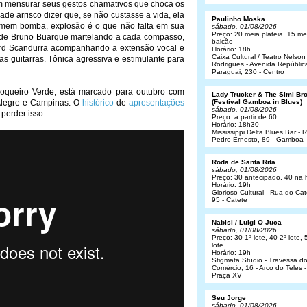
m mensurar seus gestos chamativos que choca os
de arrisco dizer que, se não custasse a vida, ela
Paulinho Moska
mem bomba, explosão é o que não falta em sua
sábado, 01/08/2026
Preço: 20 meia plateia, 15 me
oz de Bruno Buarque martelando a cada compasso,
balcão
rd Scandurra acompanhando a extensão vocal e
Horário: 18h
Caixa Cultural / Teatro Nelson
s guitarras. Tônica agressiva e estimulante para
Rodrigues - Avenida Repúblic
Paraguai, 230 - Centro
Coqueiro Verde, está marcado para outubro com
Lady Trucker & The Simi Br
 Alegre e Campinas. O
histórico
de
apresentações
(Festival Gamboa in Blues)
sábado, 01/08/2026
 perder isso.
Preço: a partir de 60
Horário: 18h30
Mississippi Delta Blues Bar - 
Pedro Ernesto, 89 - Gamboa
Roda de Santa Rita
sábado, 01/08/2026
Preço: 30 antecipado, 40 na 
Horário: 19h
Glorioso Cultural - Rua do Cat
95 - Catete
Nabisi / Luigi O Juca
sábado, 01/08/2026
Preço: 30 1º lote, 40 2º lote, 
lote
Horário: 19h
Stigmata Studio - Travessa d
Comércio, 16 - Arco do Teles -
Praça XV
Seu Jorge
sábado, 01/08/2026