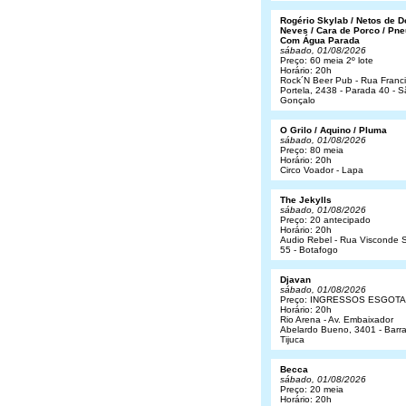
Rogério Skylab / Netos de 
Neves / Cara de Porco / Pne
Com Água Parada
sábado, 01/08/2026
Preço: 60 meia 2º lote
Horário: 20h
Rock´N Beer Pub - Rua Franc
Portela, 2438 - Parada 40 - 
Gonçalo
O Grilo / Aquino / Pluma
sábado, 01/08/2026
Preço: 80 meia
Horário: 20h
Circo Voador - Lapa
The Jekylls
sábado, 01/08/2026
Preço: 20 antecipado
Horário: 20h
Audio Rebel - Rua Visconde S
55 - Botafogo
Djavan
sábado, 01/08/2026
Preço: INGRESSOS ESGOT
Horário: 20h
Rio Arena - Av. Embaixador
Abelardo Bueno, 3401 - Barr
Tijuca
Becca
sábado, 01/08/2026
Preço: 20 meia
Horário: 20h