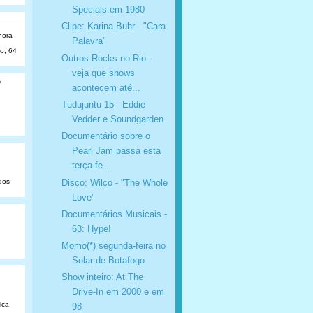
Specials em 1980
Clipe: Karina Buhr - "Cara
hora
Palavra"
ão, 64
Outros Rocks no Rio -
veja que shows
o
acontecem até...
Tudujuntu 15 - Eddie
Vedder e Soundgarden
Documentário sobre o
Pearl Jam passa esta
terça-fe...
Disco: Wilco - "The Whole
dos
Love"
Documentários Musicais -
63: Hype!
Momo(*) segunda-feira no
Solar de Botafogo
Show inteiro: At The
Drive-In em 2000 e em
ica,
98