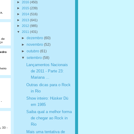
►
2016
(450)
►
2015
(239)
a,
►
2014
(516)
►
2013
(641)
►
2012
(985)
▼
2011
(431)
►
dezembro
(60)
a de
çu
►
novembro
(52)
►
outubro
(61)
Pedro
▼
setembro
(58)
Lançamentos Nacionais
heiro
de 2011 - Parte 23:
Mariana ...
Outras dicas para o Rock
in Rio
Show inteiro: Hüsker Dü
 -
em 1985
Saiba qual a melhor forma
de chegar ao Rock in
Rio
, 33 -
Mais uma tentativa de