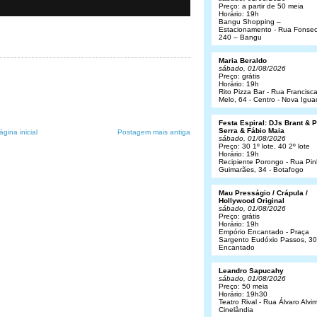
Preço: a partir de 50 meia
Horário: 19h
Bangu Shopping –
Estacionamento - Rua Fonsec
240 – Bangu
Maria Beraldo
sábado, 01/08/2026
Preço: grátis
Horário: 19h
Rito Pizza Bar - Rua Francisc
Melo, 64 - Centro - Nova Igua
Festa Espiral: DJs Brant & 
Serra & Fábio Maia
ágina inicial
Postagem mais antiga
sábado, 01/08/2026
Preço: 30 1º lote, 40 2º lote
Horário: 19h
Recipiente Porongo - Rua Pin
Guimarães, 34 - Botafogo
Mau Presságio / Crápula /
Hollywood Original
sábado, 01/08/2026
Preço: grátis
Horário: 19h
Empório Encantado - Praça
Sargento Eudóxio Passos, 30
Encantado
Leandro Sapucahy
sábado, 01/08/2026
Preço: 50 meia
Horário: 19h30
Teatro Rival - Rua Álvaro Alvim
Cinelândia