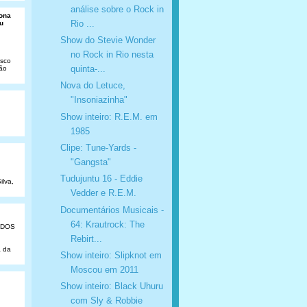
análise sobre o Rock in
Dona
Rio ...
u
Show do Stevie Wonder
no Rock in Rio nesta
isco
quinta-...
São
Nova do Letuce,
"Insoniazinha"
Show inteiro: R.E.M. em
1985
Clipe: Tune-Yards -
"Gangsta"
Tudujuntu 16 - Eddie
ilva,
Vedder e R.E.M.
Documentários Musicais -
64: Krautrock: The
ADOS
Rebirt...
a da
Show inteiro: Slipknot em
Moscou em 2011
Show inteiro: Black Uhuru
com Sly & Robbie