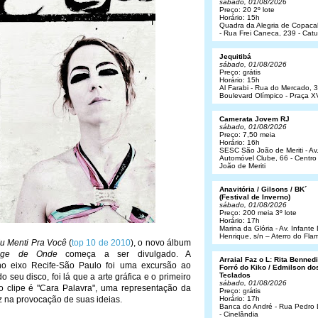
sábado, 01/08/2026
Preço: 20 2º lote
Horário: 15h
Quadra da Alegria de Copac
- Rua Frei Caneca, 239 - Cat
Jequitibá
sábado, 01/08/2026
Preço: grátis
Horário: 15h
Al Farabi - Rua do Mercado, 3
Boulevard Olímpico - Praça X
Camerata Jovem RJ
sábado, 01/08/2026
Preço: 7,50 meia
Horário: 16h
SESC São João de Meriti - Av
Automóvel Clube, 66 - Centro
João de Meriti
Anavitória / Gilsons / BK´
(Festival de Inverno)
sábado, 01/08/2026
Preço: 200 meia 3º lote
Horário: 17h
Marina da Glória - Av. Infant
Henrique, s/n – Aterro do Fl
u Menti Pra Você
(
top 10 de 2010
), o novo álbum
nge de Onde
começa a ser divulgado. A
Arraial Faz o L: Rita Bennedit
 no eixo Recife-São Paulo foi uma excursão ao
Forró do Kiko / Edmilson do
Teclados
o seu disco, foi lá que a arte gráfica e o primeiro
sábado, 01/08/2026
o clipe é "Cara Palavra", uma representação da
Preço: grátis
z na provocação de suas ideias.
Horário: 17h
Banca do André - Rua Pedro
- Cinelândia