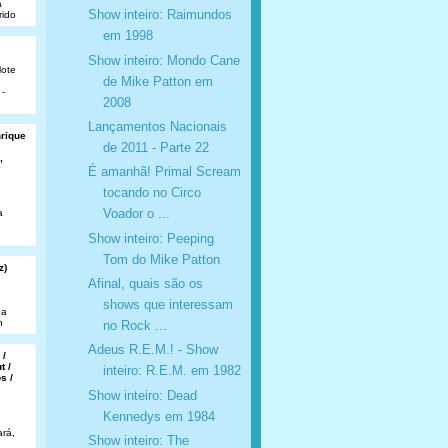
a
Show inteiro: Raimundos
rido
em 1998
Show inteiro: Mondo Cane
lote
de Mike Patton em
 -
2008
Lançamentos Nacionais
nrique
de 2011 - Parte 22
,
É amanhã! Primal Scream
tocando no Circo
Voador o ...
a
Show inteiro: Peeping
Tom do Mike Patton
z)
Afinal, quais são os
shows que interessam
da
n
no Rock ...
Adeus R.E.M.! - Show
 /
t /
inteiro: R.E.M. em 1982
s /
Show inteiro: Dead
Kennedys em 1984
rá,
Show inteiro: The