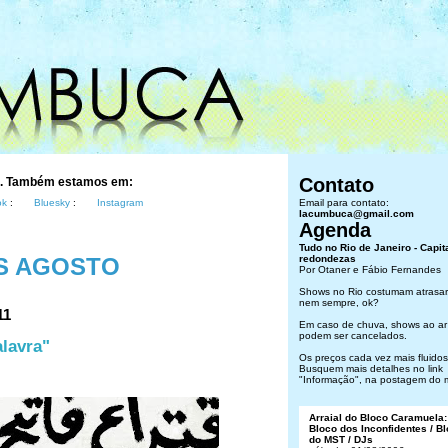
Contato
s. Também estamos em:
ok
:
Bluesky
:
Instagram
Email para contato:
lacumbuca@gmail.com
Agenda
Tudo no Rio de Janeiro - Capit
S AGOSTO
redondezas
Por Otaner e Fábio Fernandes
Shows no Rio costumam atrasar
nem sempre, ok?
11
Em caso de chuva, shows ao ar 
podem ser cancelados.
alavra"
Os preços cada vez mais fluidos.
Busquem mais detalhes no link
"Informação", na postagem do 
Arraial do Bloco Caramuela:
Bloco dos Inconfidentes / B
do MST / DJs