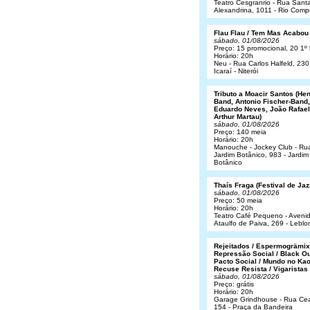
Teatro Cesgranrio - Rua Sant
Alexandrina, 1011 - Rio Comp
Flau Flau / Tem Mas Acabou
sábado, 01/08/2026
Preço: 15 promocional, 20 1º 
Horário: 20h
Neu - Rua Carlos Halfeld, 230
Icaraí - Niterói
Tributo a Moacir Santos (He
Band, Antonio Fischer-Band,
Eduardo Neves, João Rafael
Arthur Martau)
sábado, 01/08/2026
Preço: 140 meia
Horário: 20h
Manouche - Jockey Club - Ru
Jardim Botânico, 983 - Jardim
Botânico
Thaís Fraga (Festival de Jaz
sábado, 01/08/2026
Preço: 50 meia
Horário: 20h
Teatro Café Pequeno - Aveni
Ataulfo de Paiva, 269 - Leblo
Rejeitados / Espermogrämix
Repressão Social / Black Ou
Pacto Social / Mundo no Kao
Recuse Resista / Vigaristas
sábado, 01/08/2026
Preço: grátis
Horário: 20h
Garage Grindhouse - Rua Cea
154 - Praça da Bandeira