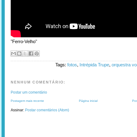
"Ferro-Velho"
Tags:
fotos
,
Intrépida Trupe
,
orquestra v
NENHUM COMENTÁRIO:
Postar um comentário
Postagem mais recente
Página inicial
Pos
Assinar:
Postar comentários (Atom)