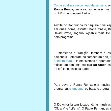
Como eu disse no começo da semana
, o
Ronca Ronca
, desta vez somente em ver
do FM no nome, né? Enfim...
A volta do Ronquinha foi naquele nível e
em duas horas, escutar Dona Onete, Bar
David Bowie, Rogério Skylab e mais. De 
pelo programa.
E, mantendo a tradição, também é es
nacionais. Lembram no começo do ano,
primeira mão
? Ontem tivemos a oportunid
música do conjunto musical
Do Amor
, c
no próximo disco da banda.
Para ouvir o Ronca Ronca e a música 
programa),
clique aqui
ou baixe o program
O Do Amor já tem tocado várias músicas
"Ofusca" e "Life Is". O Fábio Fernandes