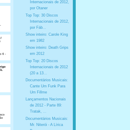
Internacionais de 2012,
por Otaner
Top Top: 30 Discos
Internacionais de 2012,
-
por Fáb...
Show inteiro: Carole King
 /
em 1982
)
Show inteiro: Death Grips
em 2012
o 6 -
Top Top: 20 Discos
Internacionais de 2012
rigo
XL
(20 a 13...
Documentários Musicais:
Cante Um Funk Para
Um Fillme
Lançamentos Nacionais
de 2012 - Parte 89:
Tratak, ...
isco
São
Documentários Musicais:
Mr. Niterói - A Lírica