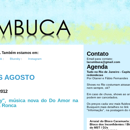
Contato
s. Também estamos em:
ok
:
Bluesky
:
Instagram
Email para contato:
lacumbuca@gmail.com
Agenda
Tudo no Rio de Janeiro - Capit
S AGOSTO
redondezas
Por Otaner e Fábio Fernandes
Shows no Rio costumam atrasar
nem sempre, ok?
2012
Em caso de chuva, shows ao ar 
podem ser cancelados.
ay", música nova do Do Amor na
Os preços cada vez mais fluidos.
a Ronca
Busquem mais detalhes no link
"Informação", na postagem do 
Arraial do Bloco Caramuela:
Bloco dos Inconfidentes / B
do MST / DJs