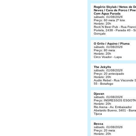
Rogério Skylab / Netos de 
Neves / Cara de Porco / Pne
Com Água Parada
sábado, 01/08/2026
Preço: 60 meia 2º lote
Horário: 20h
Rock´N Beer Pub - Rua Franc
Portela, 2438 - Parada 40 - 
Gonçalo
O Grilo / Aquino / Pluma
sábado, 01/08/2026
Preço: 80 meia
Horário: 20h
Circo Voador - Lapa
The Jekylls
sábado, 01/08/2026
Preço: 20 antecipado
Horário: 20h
Audio Rebel - Rua Visconde S
55 - Botafogo
Djavan
sábado, 01/08/2026
Preço: INGRESSOS ESGOT
Horário: 20h
Rio Arena - Av. Embaixador
Abelardo Bueno, 3401 - Barr
Tijuca
Becca
sábado, 01/08/2026
Preço: 20 meia
Horário: 20h