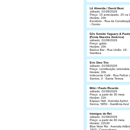
Lê Almeida / David Beat
sábado, 01/08/2026
Preço: 15 antecipado, 25 na 
Horário: 20h
Escritório - Rua da Constituiç
- Centro
DJs Sonido Yaguaro & Paol
(Festa Nuestra América)
sábado, 01/08/2026
Preço: grátis
Horário: 20h
Baiúca Bar - Rua União, 18 -
Gamboa
Eric Dwo Trio
sábado, 01/08/2026
Preço: contribuição voluntária
Horário: 20h
Indecente Café - Rua Felício 
Santos, 3 - Santa Teresa
Blitz / Paulo Ricardo
sábado, 01/08/2026
Preço: a partir de 30 meia
Horário: 22h
Espaço Hall - Avenida Ayrton
Senna, 5850 - Gardênia Azul
Inimigos do Rei
sábado, 01/08/2026
Preço: a partir de 60 meia
Horário: 22h30
Blue Note Rio - Avenida Atlânt
1910 - Copacabana