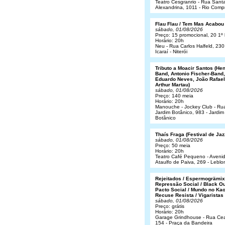
Teatro Cesgranrio - Rua Sant
Alexandrina, 1011 - Rio Comp
Flau Flau / Tem Mas Acabou
sábado, 01/08/2026
Preço: 15 promocional, 20 1º 
Horário: 20h
Neu - Rua Carlos Halfeld, 230
Icaraí - Niterói
Tributo a Moacir Santos (He
Band, Antonio Fischer-Band,
Eduardo Neves, João Rafael
Arthur Martau)
sábado, 01/08/2026
Preço: 140 meia
Horário: 20h
Manouche - Jockey Club - Ru
Jardim Botânico, 983 - Jardim
Botânico
Thaís Fraga (Festival de Jaz
sábado, 01/08/2026
Preço: 50 meia
Horário: 20h
Teatro Café Pequeno - Aveni
Ataulfo de Paiva, 269 - Leblo
Rejeitados / Espermogrämix
Repressão Social / Black Ou
Pacto Social / Mundo no Kao
Recuse Resista / Vigaristas
sábado, 01/08/2026
Preço: grátis
Horário: 20h
Garage Grindhouse - Rua Cea
154 - Praça da Bandeira