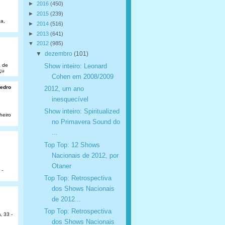
►
2016
(450)
►
2015
(239)
a,
►
2014
(516)
►
2013
(641)
▼
2012
(985)
▼
dezembro
(101)
Show inteiro: Leonard
a de
çu
Cohen em 2008/2009
Pedro
2012, um ano
inesquecível
Show inteiro: Spiritualized
heiro
no Primavera Sound do
...
Top Top: 12 Shows
Nacionais de 2012, por
Otaner
 -
Top Top: Retrospectiva
dos Shows Nacionais
de 2012...
Top Top: Retrospectiva
, 33 -
dos Shows Nacionais