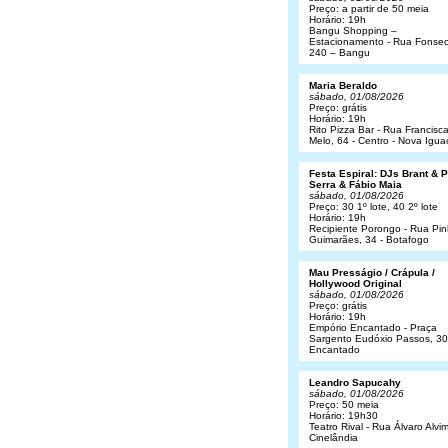
Preço: a partir de 50 meia
Horário: 19h
Bangu Shopping –
Estacionamento - Rua Fonsec
240 – Bangu
Maria Beraldo
sábado, 01/08/2026
Preço: grátis
Horário: 19h
Rito Pizza Bar - Rua Francisc
Melo, 64 - Centro - Nova Igua
Festa Espiral: DJs Brant & 
Serra & Fábio Maia
sábado, 01/08/2026
Preço: 30 1º lote, 40 2º lote
Horário: 19h
Recipiente Porongo - Rua Pin
Guimarães, 34 - Botafogo
Mau Presságio / Crápula /
Hollywood Original
sábado, 01/08/2026
Preço: grátis
Horário: 19h
Empório Encantado - Praça
Sargento Eudóxio Passos, 30
Encantado
Leandro Sapucahy
sábado, 01/08/2026
Preço: 50 meia
Horário: 19h30
Teatro Rival - Rua Álvaro Alvim
Cinelândia