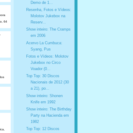
Demo de 1...
Resenha, Fotos e Vídeos:
hora
Molotov Jukebox na
ão, 64
Reserv...
Show inteiro: The Cramps
o
em 2006
Acervo La Cumbuca:
Syang, Pus
Fotos e Vídeos: Molotov
Jukebox no Circo
Voador (0...
Top Top: 30 Discos
dos
Nacionais de 2012 (30
a 21), po...
Show inteiro: Shonen
Knife em 1992
Show inteiro: The Birthday
Party na Hacienda em
1982
Top Top: 12 Discos
ica,