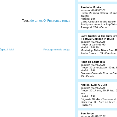
Paulinho Moska
sábado, 01/08/2026
Preço: 20 meia plateia, 15 me
balcão
Horário: 18h
Tags:
do amor
,
Oi Fm
,
ronca ronca
Caixa Cultural / Teatro Nelson
Rodrigues - Avenida Repúblic
Paraguai, 230 - Centro
Lady Trucker & The Simi Br
(Festival Gamboa in Blues)
sábado, 01/08/2026
Preço: a partir de 60
Horário: 18h30
ágina inicial
Postagem mais antiga
Mississippi Delta Blues Bar - 
Pedro Ernesto, 89 - Gamboa
Roda de Santa Rita
sábado, 01/08/2026
Preço: 30 antecipado, 40 na 
Horário: 19h
Glorioso Cultural - Rua do Cat
95 - Catete
Nabisi / Luigi O Juca
sábado, 01/08/2026
Preço: 30 1º lote, 40 2º lote, 
lote
Horário: 19h
Stigmata Studio - Travessa d
Comércio, 16 - Arco do Teles -
Praça XV
Seu Jorge
sábado, 01/08/2026