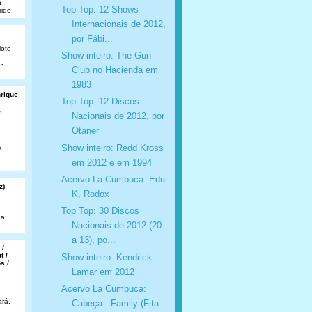
a
Top Top: 12 Shows
rido
Internacionais de 2012,
por Fábi...
lote
Show inteiro: The Gun
 -
Club no Hacienda em
1983
nrique
Top Top: 12 Discos
,
Nacionais de 2012, por
Otaner
Show inteiro: Redd Kross
a
em 2012 e em 1994
Acervo La Cumbuca: Edu
z)
K, Rodox
Top Top: 30 Discos
da
Nacionais de 2012 (20
n
a 13), po...
 /
t /
Show inteiro: Kendrick
s /
Lamar em 2012
Acervo La Cumbuca:
rá,
Cabeça - Family (Fita-