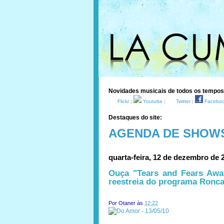
Novidades musicais de todos os tempo
Flickr
:
Youtube
:
Twitter
:
Facebo
Destaques do site:
AGENDA DE SHOW
quarta-feira, 12 de dezembro de 
Ouça "Tears and Fears Aw
reestreia do programa Ronc
Por
Otaner
às
12:22