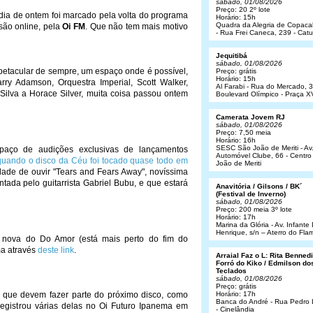
sábado, 01/08/2026
Preço: 20 2º lote
 dia de ontem foi marcado pela volta do programa
Horário: 15h
Quadra da Alegria de Copac
são online, pela
Oi FM
. Que não tem mais motivo
- Rua Frei Caneca, 239 - Cat
Jequitibá
sábado, 01/08/2026
spetacular de sempre, um espaço onde é possível,
Preço: grátis
Horário: 15h
ry Adamson, Orquestra Imperial, Scott Walker,
Al Farabi - Rua do Mercado, 3
Silva a Horace Silver, muita coisa passou ontem
Boulevard Olímpico - Praça X
Camerata Jovem RJ
sábado, 01/08/2026
Preço: 7,50 meia
Horário: 16h
SESC São João de Meriti - Av
paço de audições exclusivas de lançamentos
Automóvel Clube, 66 - Centro
quando o disco da Céu foi tocado quase todo em
João de Meriti
ade de ouvir "Tears and Fears Away", novíssima
antada pelo guitarrista Gabriel Bubu, e que estará
Anavitória / Gilsons / BK´
(Festival de Inverno)
sábado, 01/08/2026
Preço: 200 meia 3º lote
Horário: 17h
Marina da Glória - Av. Infant
Henrique, s/n – Aterro do Fl
nova do Do Amor (está mais perto do fim do
a através
deste link
.
Arraial Faz o L: Rita Bennedit
Forró do Kiko / Edmilson do
Teclados
sábado, 01/08/2026
Preço: grátis
 que devem fazer parte do próximo disco, como
Horário: 17h
Banca do André - Rua Pedro
 registrou várias delas no Oi Futuro Ipanema em
- Cinelândia