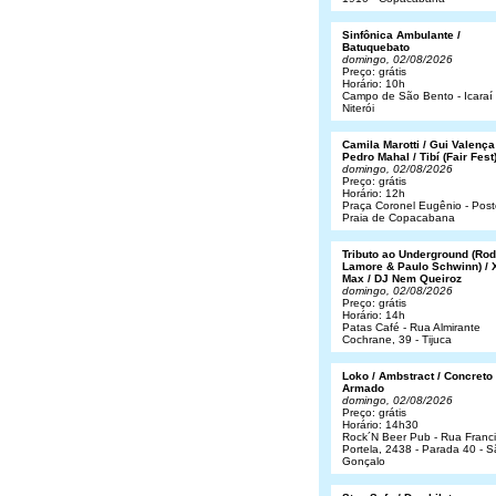
Sinfônica Ambulante /
Batuquebato
domingo, 02/08/2026
Preço: grátis
Horário: 10h
Campo de São Bento - Icaraí 
Niterói
Camila Marotti / Gui Valença
Pedro Mahal / Tibí (Fair Fest
domingo, 02/08/2026
Preço: grátis
Horário: 12h
Praça Coronel Eugênio - Post
Praia de Copacabana
Tributo ao Underground (Rod
Lamore & Paulo Schwinn) / 
Max / DJ Nem Queiroz
domingo, 02/08/2026
Preço: grátis
Horário: 14h
Patas Café - Rua Almirante
Cochrane, 39 - Tijuca
Loko / Ambstract / Concreto
Armado
domingo, 02/08/2026
Preço: grátis
Horário: 14h30
Rock´N Beer Pub - Rua Franc
Portela, 2438 - Parada 40 - 
Gonçalo