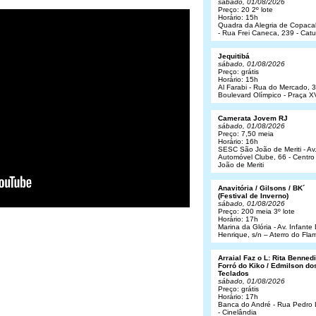
sábado, 01/08/2026
Preço: 20 2º lote
Horário: 15h
Quadra da Alegria de Copac
- Rua Frei Caneca, 239 - Cat
Jequitibá
sábado, 01/08/2026
Preço: grátis
Horário: 15h
Al Farabi - Rua do Mercado, 3
Boulevard Olímpico - Praça X
Camerata Jovem RJ
sábado, 01/08/2026
Preço: 7,50 meia
Horário: 16h
SESC São João de Meriti - Av
Automóvel Clube, 66 - Centro
João de Meriti
Anavitória / Gilsons / BK´
(Festival de Inverno)
sábado, 01/08/2026
Preço: 200 meia 3º lote
Horário: 17h
Marina da Glória - Av. Infant
Henrique, s/n – Aterro do Fl
Arraial Faz o L: Rita Bennedit
Forró do Kiko / Edmilson do
Teclados
sábado, 01/08/2026
Preço: grátis
Horário: 17h
Banca do André - Rua Pedro
- Cinelândia