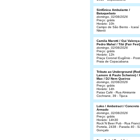
Sinfônica Ambulante /
Batuquebato
domingo, 02/08/2026
Preço: grátis
Horário: 10h
Campo de São Bento - Icaraí 
Niterói
Camila Marotti / Gui Valença
Pedro Mahal / Tibí (Fair Fest
domingo, 02/08/2026
Preço: grátis
Horário: 12h
Praça Coronel Eugênio - Post
Praia de Copacabana
Tributo ao Underground (Rod
Lamore & Paulo Schwinn) / 
Max / DJ Nem Queiroz
domingo, 02/08/2026
Preço: grátis
Horário: 14h
Patas Café - Rua Almirante
Cochrane, 39 - Tijuca
Loko / Ambstract / Concreto
Armado
domingo, 02/08/2026
Preço: grátis
Horário: 14h30
Rock´N Beer Pub - Rua Franc
Portela, 2438 - Parada 40 - 
Gonçalo