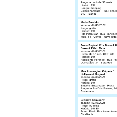
Preço: a partir de 50 meia
Horário: 19h
Bangu Shopping –
Estacionamento - Rua Fonsec
240 – Bangu
Maria Beraldo
sábado, 01/08/2026
Preço: grátis
Horário: 19h
Rito Pizza Bar - Rua Francisc
Melo, 64 - Centro - Nova Igua
Festa Espiral: DJs Brant & 
Serra & Fábio Maia
sábado, 01/08/2026
Preço: 30 1º lote, 40 2º lote
Horário: 19h
Recipiente Porongo - Rua Pin
Guimarães, 34 - Botafogo
Mau Presságio / Crápula /
Hollywood Original
sábado, 01/08/2026
Preço: grátis
Horário: 19h
Empório Encantado - Praça
Sargento Eudóxio Passos, 30
Encantado
Leandro Sapucahy
sábado, 01/08/2026
Preço: 50 meia
Horário: 19h30
Teatro Rival - Rua Álvaro Alvim
Cinelândia