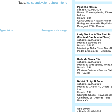
Tags:
lcd soundsystem
,
show inteiro
Paulinho Moska
sábado, 01/08/2026
Preço: 20 meia plateia, 15 me
balcão
Horário: 18h
Caixa Cultural / Teatro Nelson
Rodrigues - Avenida Repúblic
Paraguai, 230 - Centro
ágina inicial
Postagem mais antiga
Lady Trucker & The Simi Br
(Festival Gamboa in Blues)
sábado, 01/08/2026
Preço: a partir de 60
Horário: 18h30
Mississippi Delta Blues Bar - 
Pedro Ernesto, 89 - Gamboa
Roda de Santa Rita
sábado, 01/08/2026
Preço: 30 antecipado, 40 na 
Horário: 19h
Glorioso Cultural - Rua do Cat
95 - Catete
Nabisi / Luigi O Juca
sábado, 01/08/2026
Preço: 30 1º lote, 40 2º lote, 
lote
Horário: 19h
Stigmata Studio - Travessa d
Comércio, 16 - Arco do Teles -
Praça XV
Seu Jorge
sábado, 01/08/2026