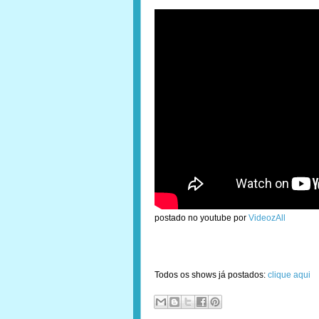
postado no youtube por
VideozAll
Todos os shows já postados:
clique aqui