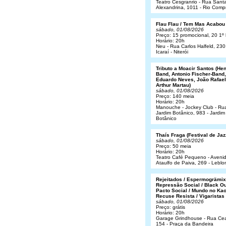
Teatro Cesgranrio - Rua Sant
Alexandrina, 1011 - Rio Comp
Flau Flau / Tem Mas Acabou
sábado, 01/08/2026
Preço: 15 promocional, 20 1º 
Horário: 20h
Neu - Rua Carlos Halfeld, 230
Icaraí - Niterói
Tributo a Moacir Santos (He
Band, Antonio Fischer-Band,
Eduardo Neves, João Rafael
Arthur Martau)
sábado, 01/08/2026
Preço: 140 meia
Horário: 20h
Manouche - Jockey Club - Ru
Jardim Botânico, 983 - Jardim
Botânico
Thaís Fraga (Festival de Jaz
sábado, 01/08/2026
Preço: 50 meia
Horário: 20h
Teatro Café Pequeno - Aveni
Ataulfo de Paiva, 269 - Leblo
Rejeitados / Espermogrämix
Repressão Social / Black Ou
Pacto Social / Mundo no Kao
Recuse Resista / Vigaristas
sábado, 01/08/2026
Preço: grátis
Horário: 20h
Garage Grindhouse - Rua Cea
154 - Praça da Bandeira