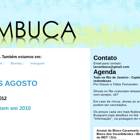
Contato
s. Também estamos em:
ok
:
Bluesky
:
Instagram
Email para contato:
lacumbuca@gmail.com
Agenda
Tudo no Rio de Janeiro - Capit
S AGOSTO
redondezas
Por Otaner e Fábio Fernandes
Shows no Rio costumam atrasar
nem sempre, ok?
012
Em caso de chuva, shows ao ar 
podem ser cancelados.
stem em 2010
Os preços cada vez mais fluidos.
Busquem mais detalhes no link
"Informação", na postagem do 
Arraial do Bloco Caramuela:
Bloco dos Inconfidentes / B
do MST / DJs