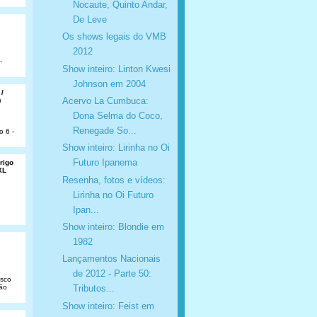
Nocaute, Quinto Andar,
De Leve
Os shows legais do VMB
2012
-
Show inteiro: Linton Kwesi
Johnson em 2004
 /
Acervo La Cumbuca:
)
Dona Selma do Coco,
Renegade So...
o 6 -
Show inteiro: Lirinha no Oi
Futuro Ipanema
rigo
XL
Resenha, fotos e vídeos:
Lirinha no Oi Futuro
Ipan...
Show inteiro: Blondie em
1982
Lançamentos Nacionais
de 2012 - Parte 50:
isco
São
Tributos...
Show inteiro: Feist em