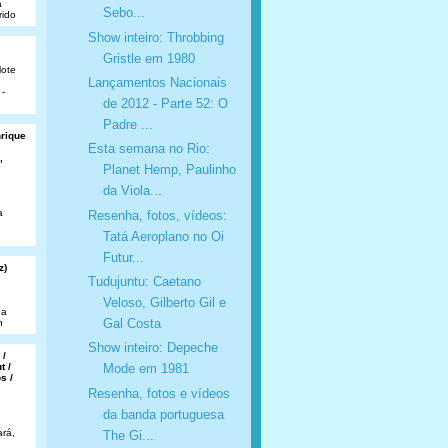
a
Sebo...
rido
Show inteiro: Throbbing
Gristle em 1980
lote
Lançamentos Nacionais
 -
de 2012 - Parte 52: O
Padre ...
nrique
Esta semana no Rio:
,
Planet Hemp, Paulinho
da Viola...
a
Resenha, fotos, vídeos:
Tatá Aeroplano no Oi
Futur...
z)
Tudujuntu: Caetano
Veloso, Gilberto Gil e
da
Gal Costa
n
Show inteiro: Depeche
 /
t /
Mode em 1981
s /
Resenha, fotos e vídeos
da banda portuguesa
rá,
The Gi...