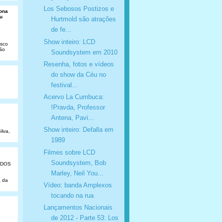
Los Sebosos Postizos e
Dona
u
Hurtmold são atrações
de fe...
Show inteiro: LCD
isco
São
Soundsystem em 2010
Resenha, fotos e vídeos
do show da Céu no
festival...
Acervo La Cumbuca:
!Pravda, Professor
Antena, Pavi...
Show inteiro: Defalla em
ilva,
1989
Filmes sobre LCD
Soundsystem, Bob
ADOS
Marley, Neil You...
a da
Vídeo: banda Amplexos
tocando na rua
Lançamentos Nacionais
de 2012 - Parte 53: Los