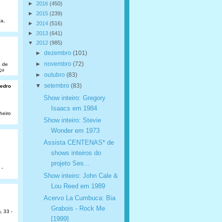
►
2016
(450)
►
2015
(239)
a,
►
2014
(516)
►
2013
(641)
▼
2012
(985)
►
dezembro
(101)
►
novembro
(72)
a de
çu
►
outubro
(83)
▼
setembro
(83)
Pedro
Show inteiro: Gregory
Isaacs em 1984
heiro
Show inteiro: Stevie
Wonder em 1973
Assista CENTENAS* de
shows inteiros do
projeto Ses...
 -
Show inteiro: John Cale &
Lou Reed em 1989
Acervo La Cumbuca: Bia
Grabois - Rock Me
, 33 -
[1999]