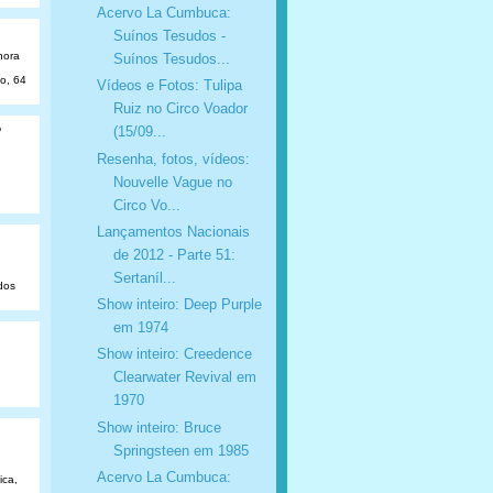
Acervo La Cumbuca:
Suínos Tesudos -
hora
Suínos Tesudos...
ão, 64
Vídeos e Fotos: Tulipa
Ruiz no Circo Voador
o
(15/09...
Resenha, fotos, vídeos:
Nouvelle Vague no
Circo Vo...
Lançamentos Nacionais
de 2012 - Parte 51:
Sertaníl...
dos
Show inteiro: Deep Purple
em 1974
Show inteiro: Creedence
Clearwater Revival em
1970
Show inteiro: Bruce
Springsteen em 1985
Acervo La Cumbuca:
ica,