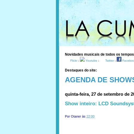
Novidades musicais de todos os tempo
Flickr
:
Youtube
:
Twitter
:
Facebo
Destaques do site:
AGENDA DE SHOW
quinta-feira, 27 de setembro de 2
Show inteiro: LCD Soundsy
Por
Otaner
às
22:00