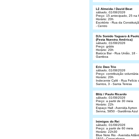
Lê Almeida / David Beat
sábado, 01/08/2026
Preço: 15 antecipado, 25 na 
Horário: 20h
Escritório - Rua da Constituiç
- Centro
DJs Sonido Yaguaro & Paol
(Festa Nuestra América)
sábado, 01/08/2026
Preço: grátis
Horário: 20h
Baiúca Bar - Rua União, 18 -
Gamboa
Eric Dwo Trio
sábado, 01/08/2026
Preço: contribuição voluntária
Horário: 20h
Indecente Café - Rua Felício 
Santos, 3 - Santa Teresa
Blitz / Paulo Ricardo
sábado, 01/08/2026
Preço: a partir de 30 meia
Horário: 22h
Espaço Hall - Avenida Ayrton
Senna, 5850 - Gardênia Azul
Inimigos do Rei
sábado, 01/08/2026
Preço: a partir de 60 meia
Horário: 22h30
Blue Note Rio - Avenida Atlânt
1910 - Copacabana