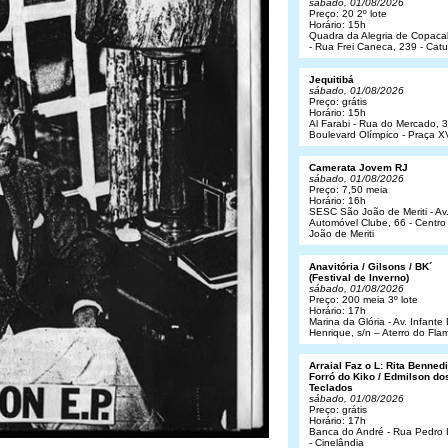
sábado, 01/08/2026
Preço: 20 2º lote
Horário: 15h
Quadra da Alegria de Copac
- Rua Frei Caneca, 239 - Cat
Jequitibá
sábado, 01/08/2026
Preço: grátis
Horário: 15h
Al Farabi - Rua do Mercado, 3
Boulevard Olímpico - Praça X
Camerata Jovem RJ
sábado, 01/08/2026
Preço: 7,50 meia
Horário: 16h
SESC São João de Meriti - Av
Automóvel Clube, 66 - Centro
João de Meriti
Anavitória / Gilsons / BK´
(Festival de Inverno)
sábado, 01/08/2026
Preço: 200 meia 3º lote
Horário: 17h
Marina da Glória - Av. Infant
Henrique, s/n – Aterro do Fl
Arraial Faz o L: Rita Bennedit
Forró do Kiko / Edmilson do
Teclados
sábado, 01/08/2026
Preço: grátis
Horário: 17h
Banca do André - Rua Pedro
- Cinelândia