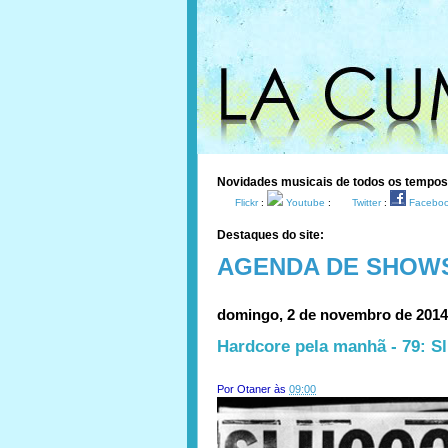
Novidades musicais de todos os tempo
Flickr
:
Youtube
:
Twitter
:
Facebo
Destaques do site:
AGENDA DE SHOW
domingo, 2 de novembro de 2014
Hardcore pela manhã - 79: Sl
Por
Otaner
às
09:00