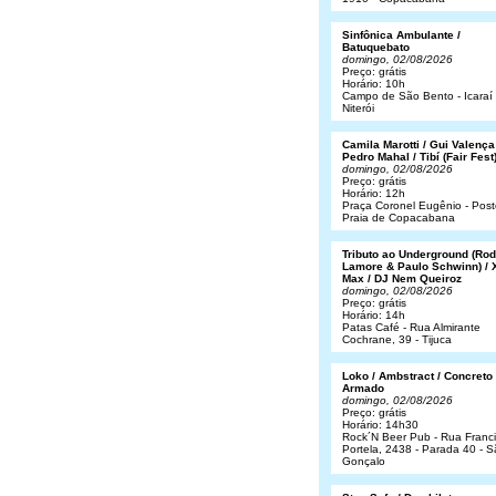
Sinfônica Ambulante /
Batuquebato
domingo, 02/08/2026
Preço: grátis
Horário: 10h
Campo de São Bento - Icaraí 
Niterói
Camila Marotti / Gui Valença
Pedro Mahal / Tibí (Fair Fest
domingo, 02/08/2026
Preço: grátis
Horário: 12h
Praça Coronel Eugênio - Post
Praia de Copacabana
Tributo ao Underground (Rod
Lamore & Paulo Schwinn) / 
Max / DJ Nem Queiroz
domingo, 02/08/2026
Preço: grátis
Horário: 14h
Patas Café - Rua Almirante
Cochrane, 39 - Tijuca
Loko / Ambstract / Concreto
Armado
domingo, 02/08/2026
Preço: grátis
Horário: 14h30
Rock´N Beer Pub - Rua Franc
Portela, 2438 - Parada 40 - 
Gonçalo