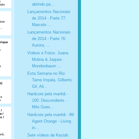
a
abrindo pa...
rido
Lançamentos Nacionais
de 2014 - Parte 77:
lote
Marcelo ...
 -
Lançamentos Nacionais
de 2014 - Parte 76:
nrique
Aurora, ...
,
Vídeos e Fotos: Juana
Molina & Jaques
Morelenbaum ...
a
Esta Semana no Rio:
Tame Impala, Gilberto
z)
Gil, Ali...
Hardcore pela manhã -
da
100: Descendents -
n
Milo Goes...
 /
t /
Hardcore pela manhã - 99:
s /
Agent Orange - Living
in...
rá,
Sete vídeos de Keziah