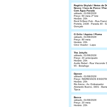
Rogério Skylab / Netos de 
Neves / Cara de Porco / Pne
Com Água Parada
sábado, 01/08/2026
Preço: 60 meia 2º lote
Horário: 20h
Rock´N Beer Pub - Rua Franc
Portela, 2438 - Parada 40 - 
Gonçalo
O Grilo / Aquino / Pluma
sábado, 01/08/2026
Preço: 80 meia
Horário: 20h
Circo Voador - Lapa
The Jekylls
sábado, 01/08/2026
Preço: 20 antecipado
Horário: 20h
Audio Rebel - Rua Visconde S
55 - Botafogo
Djavan
sábado, 01/08/2026
Preço: INGRESSOS ESGOT
Horário: 20h
Rio Arena - Av. Embaixador
Abelardo Bueno, 3401 - Barr
Tijuca
Becca
sábado, 01/08/2026
Preço: 20 meia
Horário: 20h