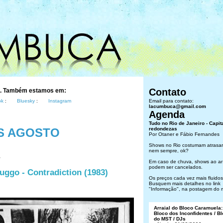
Contato
s. Também estamos em:
ok
:
Bluesky
:
Instagram
Email para contato:
lacumbuca@gmail.com
Agenda
Tudo no Rio de Janeiro - Capit
S AGOSTO
redondezas
Por Otaner e Fábio Fernandes
Shows no Rio costumam atrasar
nem sempre, ok?
Em caso de chuva, shows ao ar 
podem ser cancelados.
uggo - Contradiction (1983)
Os preços cada vez mais fluidos.
Busquem mais detalhes no link
"Informação", na postagem do 
Arraial do Bloco Caramuela:
Bloco dos Inconfidentes / B
do MST / DJs