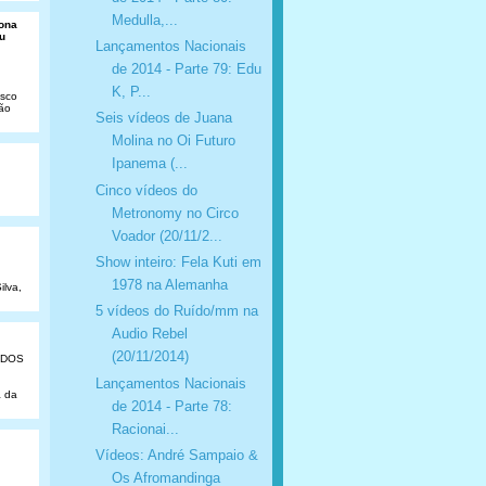
Medulla,...
Dona
u
Lançamentos Nacionais
de 2014 - Parte 79: Edu
K, P...
isco
São
Seis vídeos de Juana
Molina no Oi Futuro
Ipanema (...
Cinco vídeos do
Metronomy no Circo
Voador (20/11/2...
Show inteiro: Fela Kuti em
1978 na Alemanha
ilva,
5 vídeos do Ruído/mm na
Audio Rebel
(20/11/2014)
ADOS
Lançamentos Nacionais
a da
de 2014 - Parte 78:
Racionai...
Vídeos: André Sampaio &
Os Afromandinga