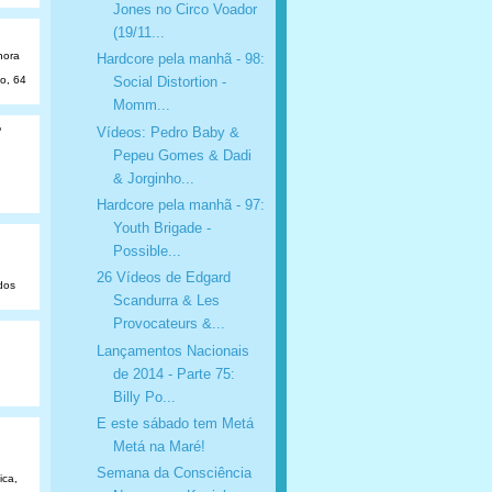
Jones no Circo Voador
(19/11...
hora
Hardcore pela manhã - 98:
ão, 64
Social Distortion -
Momm...
o
Vídeos: Pedro Baby &
Pepeu Gomes & Dadi
& Jorginho...
Hardcore pela manhã - 97:
Youth Brigade -
Possible...
26 Vídeos de Edgard
dos
Scandurra & Les
Provocateurs &...
Lançamentos Nacionais
de 2014 - Parte 75:
Billy Po...
E este sábado tem Metá
Metá na Maré!
Semana da Consciência
ica,