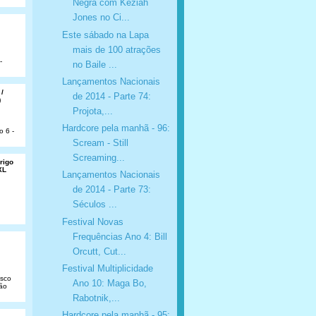
Negra com Keziah
Jones no Ci...
Este sábado na Lapa
mais de 100 atrações
-
no Baile ...
Lançamentos Nacionais
 /
de 2014 - Parte 74:
)
Projota,...
Hardcore pela manhã - 96:
o 6 -
Scream - Still
Screaming...
rigo
XL
Lançamentos Nacionais
de 2014 - Parte 73:
Séculos ...
Festival Novas
Frequências Ano 4: Bill
Orcutt, Cut...
Festival Multiplicidade
isco
Ano 10: Maga Bo,
São
Rabotnik,...
Hardcore pela manhã - 95: