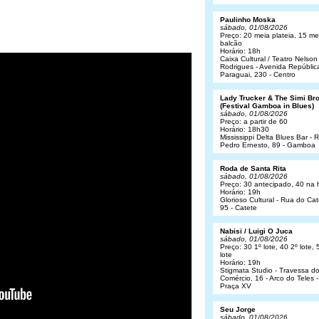
Paulinho Moska
sábado, 01/08/2026
Preço: 20 meia plateia, 15 me
balcão
Horário: 18h
Caixa Cultural / Teatro Nelson
Rodrigues - Avenida Repúblic
Paraguai, 230 - Centro
Lady Trucker & The Simi Br
(Festival Gamboa in Blues)
sábado, 01/08/2026
Preço: a partir de 60
Horário: 18h30
Mississippi Delta Blues Bar - 
Pedro Ernesto, 89 - Gamboa
Roda de Santa Rita
sábado, 01/08/2026
Preço: 30 antecipado, 40 na 
Horário: 19h
Glorioso Cultural - Rua do Cat
95 - Catete
Nabisi / Luigi O Juca
sábado, 01/08/2026
Preço: 30 1º lote, 40 2º lote, 
lote
Horário: 19h
Stigmata Studio - Travessa d
Comércio, 16 - Arco do Teles -
Praça XV
Seu Jorge
sábado, 01/08/2026