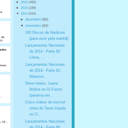
►
2016
(450)
►
2015
(239)
a,
▼
2014
(516)
►
dezembro
(90)
▼
novembro
(84)
100 Discos de Hardcore
a de
(para ouvir pela manhã)
çu
Lançamentos Nacionais
Pedro
de 2014 - Parte 82:
Lítera, ...
Lançamentos Nacionais
heiro
de 2014 - Parte 81:
Mauricio...
Show inteiro: Juana
Molina no Oi Futuro
Ipanema em...
 -
Cinco vídeos do incrível
show do Tame Impala
no Ci...
Lançamentos Nacionais
, 33 -
de 2014 - Parte 80: