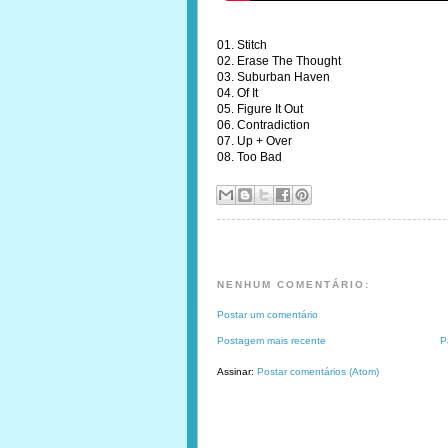
01. Stitch
02. Erase The Thought
03. Suburban Haven
04. Of It
05. Figure It Out
06. Contradiction
07. Up + Over
08. Too Bad
NENHUM COMENTÁRIO:
Postar um comentário
Postagem mais recente
P
Assinar:
Postar comentários (Atom)