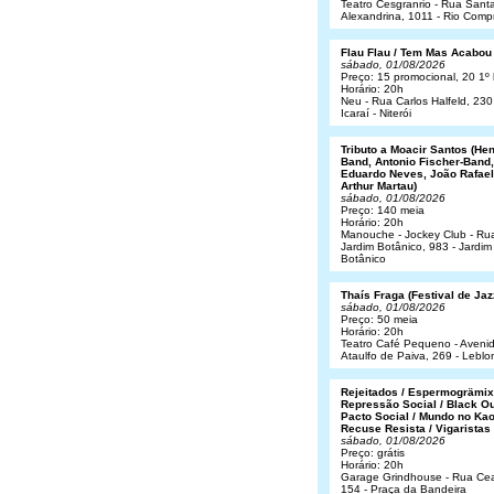
Teatro Cesgranrio - Rua Sant
Alexandrina, 1011 - Rio Comp
Flau Flau / Tem Mas Acabou
sábado, 01/08/2026
Preço: 15 promocional, 20 1º 
Horário: 20h
Neu - Rua Carlos Halfeld, 230
Icaraí - Niterói
Tributo a Moacir Santos (He
Band, Antonio Fischer-Band,
Eduardo Neves, João Rafael
Arthur Martau)
sábado, 01/08/2026
Preço: 140 meia
Horário: 20h
Manouche - Jockey Club - Ru
Jardim Botânico, 983 - Jardim
Botânico
Thaís Fraga (Festival de Jaz
sábado, 01/08/2026
Preço: 50 meia
Horário: 20h
Teatro Café Pequeno - Aveni
Ataulfo de Paiva, 269 - Leblo
Rejeitados / Espermogrämix
Repressão Social / Black Ou
Pacto Social / Mundo no Kao
Recuse Resista / Vigaristas
sábado, 01/08/2026
Preço: grátis
Horário: 20h
Garage Grindhouse - Rua Cea
154 - Praça da Bandeira