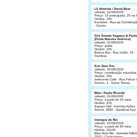
Lê Almeida / David Beat
sábado, 01/08/2026
Preço: 15 antecipado, 25 na 
Horário: 20h
Escritório - Rua da Constituiç
- Centro
DJs Sonido Yaguaro & Paol
(Festa Nuestra América)
sábado, 01/08/2026
Preço: grátis
Horário: 20h
Baiúca Bar - Rua União, 18 -
Gamboa
Eric Dwo Trio
sábado, 01/08/2026
Preço: contribuição voluntária
Horário: 20h
Indecente Café - Rua Felício 
Santos, 3 - Santa Teresa
Blitz / Paulo Ricardo
sábado, 01/08/2026
Preço: a partir de 30 meia
Horário: 22h
Espaço Hall - Avenida Ayrton
Senna, 5850 - Gardênia Azul
Inimigos do Rei
sábado, 01/08/2026
Preço: a partir de 60 meia
Horário: 22h30
Blue Note Rio - Avenida Atlânt
1910 - Copacabana