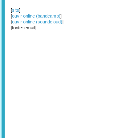
[
site
]
[
ouvir online (bandcamp)
]
[
ouvir online (soundcloud)
]
[fonte: email]