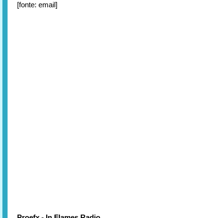
[fonte: email]
Proefx - In Flames Radio